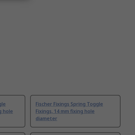
gle
Fischer Fixings Spring Toggle
g hole
Fixings, 14 mm fixing hole
diameter