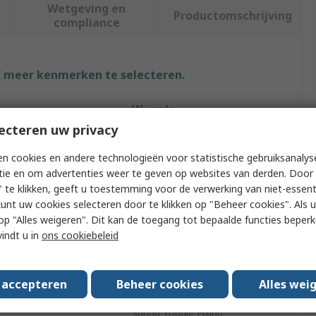
Wetgeving en
Productomschrijving
compliance
f meer kenmerken te selecteren.
Waarde
ecteren uw privacy
RS PRO
n cookies en andere technologieën voor statistische gebruiksanalys
e
Spring Toggle Fixings
tie en om advertenties weer te geven op websites van derden. Door 
 te klikken, geeft u toestemming voor de verwerking van niet-essent
Diameter
18mm
kunt uw cookies selecteren door te klikken op "Beheer cookies". Als u 
 u op "Alles weigeren". Dit kan de toegang tot bepaalde functies beper
ing Thickness
45mm
vindt u in
ons cookiebeleid
75mm
s accepteren
Beheer cookies
Alles wei
Metal
Spring Toggle Fixing