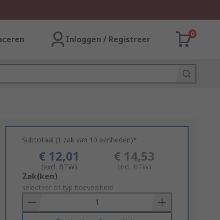
0
aceren
Inloggen / Registreer
Subtotaal (1 zak van 10 eenheden)*
€ 12,01
€ 14,53
(excl. BTW)
(incl. BTW)
Add
Zak(ken)
to
selecteer of typ hoeveelheid
Basket