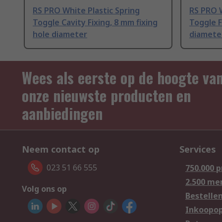
RS PRO White Plastic Spring
RS PRO W
Toggle Cavity Fixing, 8 mm fixing
Toggle F
hole diameter
diamete
Wees als eerste op de hoogte va
onze nieuwste producten en
aanbiedingen
Neem contact op
Services
023 51 66 555
750.000 
2.500 me
Volg ons op
Bestelle
Inkoopop