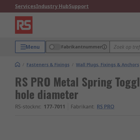
Services
Industry Hub
Support
Menu
Fabrikantnummer
/
Fasteners & Fixings
/
Wall Plugs, Fixings & Anchors
RS PRO Metal Spring Toggle
hole diameter
RS-stocknr.
:
177-7011
Fabrikant
:
RS PRO