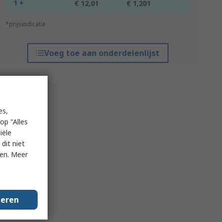
1 +
€ 12,01
€ 1,201
*prijsindicatie
Voeg toe aan onderdelenlijst
es,
op "Alles
iële
dit niet
ken. Meer
geren