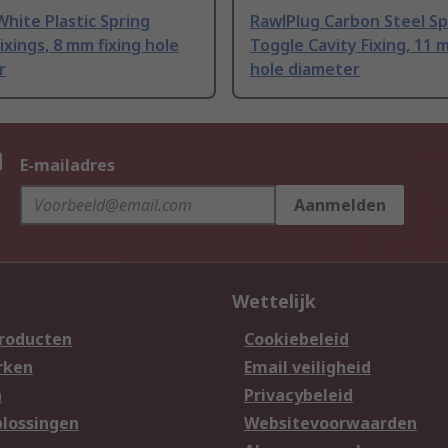
hite Plastic Spring
RawlPlug Carbon Steel Sp
ixings, 8 mm fixing hole
Toggle Cavity Fixing, 11 
r
hole diameter
n
E-mailadres
Aanmelden
Wettelijk
producten
Cookiebeleid
rken
Email veiligheid
n
Privacybeleid
lossingen
Websitevoorwaarden