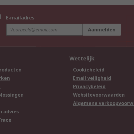
n
E-mailadres
Aanmelden
Wettelijk
producten
Cookiebeleid
rken
Email veiligheid
n
Privacybeleid
lossingen
Websitevoorwaarden
n
Algemene verkoopvoorw
h advies
Trace