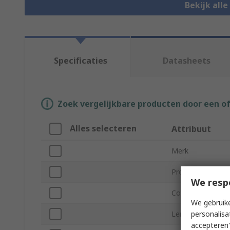
Bekijk alle
Specificaties
Datasheets
Zoek vergelijkbare producten door een o
Alles selecteren
Attribuut
Merk
Product Type
We resp
Colour
We gebruike
personalisa
Length
accepteren"