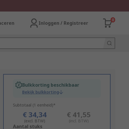
0
aceren
Inloggen / Registreer
Bulkkorting beschikbaar
Bekijk bulkkorting
Subtotaal (1 eenheid)*
€ 34,34
€ 41,55
(excl. BTW)
(incl. BTW)
Add
Aantal stuks