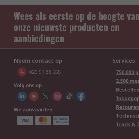
Wees als eerste op de hoogte va
onze nieuwste producten en
aanbiedingen
Neem contact op
Services
023 51 66 555
750.000 
2.500 me
Volg ons op
Bestelle
Inkoopop
Retoure
We aanvaarden
Technisc
Track & 