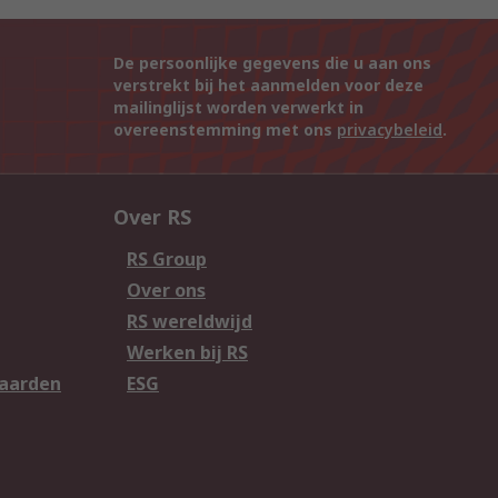
De persoonlijke gegevens die u aan ons
verstrekt bij het aanmelden voor deze
mailinglijst worden verwerkt in
overeenstemming met ons
privacybeleid
.
Over RS
RS Group
Over ons
RS wereldwijd
Werken bij RS
aarden
ESG