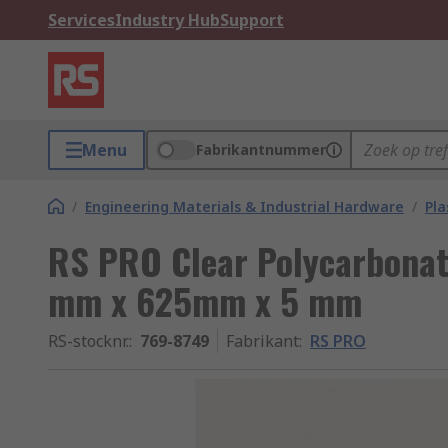
Services
Industry Hub
Support
Menu
Fabrikantnummer
/
Engineering Materials & Industrial Hardware
/
Pla
RS PRO Clear Polycarbonat
mm x 625mm x 5 mm
RS-stocknr.
:
769-8749
Fabrikant
:
RS PRO