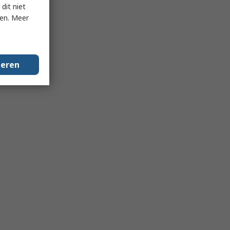
dit niet
ken. Meer
geren