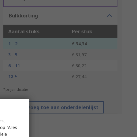
Bulkkorting
Aantal stuks
Per stuk
1 - 2
€ 34,34
3 - 5
€ 31,97
6 - 11
€ 30,22
12 +
€ 27,44
*prijsindicatie
Voeg toe aan onderdelenlijst
es,
op "Alles
iële