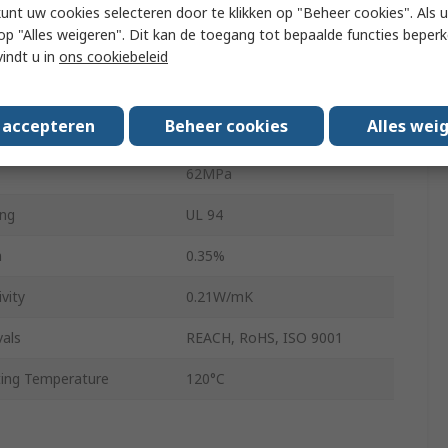
625mm
kunt uw cookies selecteren door te klikken op "Beheer cookies". Als u 
 u op "Alles weigeren". Dit kan de toegang tot bepaalde functies beper
5mm
vindt u in
ons cookiebeleid
Polycarbonate
s accepteren
Beheer cookies
Alles wei
1.2g/cm³
62MPa
ing
UL 94
n
0.35%
vity
0.21W/mK
als
REACH, RoHS, ISO 9001
ing Temperature
120°C