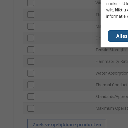
Width
cookies. U 
wilt, klikt
Thickness
informatie 
Material
Alle
Density
Tensile Strength
Flammability Rat
Water Absorptio
Thermal Conducti
Standards/Approv
Maximum Operat
Zoek vergelijkbare producten