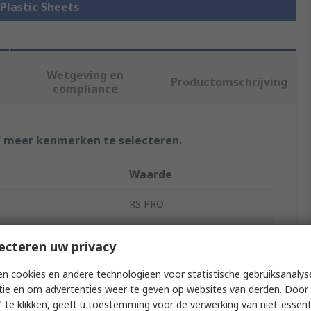
 Plastic Sheets
Wetgeving en
Productomschrijving
compliance
f meer kenmerken te selecteren.
Waarde
RS PRO
Plastic Sheet
ecteren uw privacy
Clear
n cookies en andere technologieën voor statistische gebruiksanalys
tie en om advertenties weer te geven op websites van derden. Door 
305mm
 te klikken, geeft u toestemming voor de verwerking van niet-essent