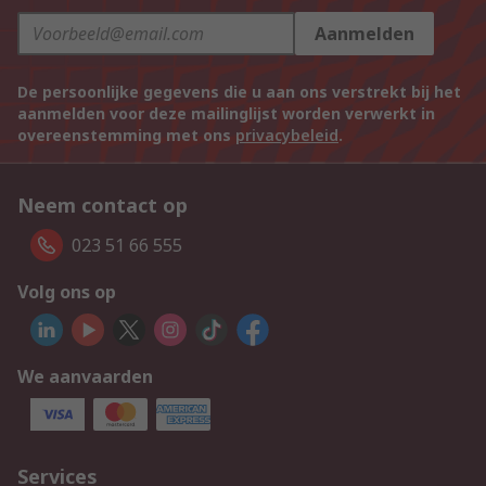
Aanmelden
De persoonlijke gegevens die u aan ons verstrekt bij het
aanmelden voor deze mailinglijst worden verwerkt in
overeenstemming met ons
privacybeleid
.
Neem contact op
023 51 66 555
Volg ons op
We aanvaarden
Services