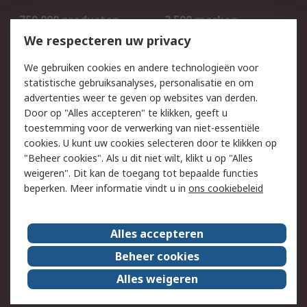
750.000 producten
2.500 merken
Bestellen
Inkoopoplossingen
We respecteren uw privacy
Retouren
Technisch advies
We gebruiken cookies en andere technologieën voor
Track & Trace
statistische gebruiksanalyses, personalisatie en om
advertenties weer te geven op websites van derden.
Wettelijk
Door op "Alles accepteren" te klikken, geeft u
toestemming voor de verwerking van niet-essentiële
Cookiebeleid
Email veiligheid
cookies. U kunt uw cookies selecteren door te klikken op
Privacybeleid
Websitevoorwaarden
"Beheer cookies". Als u dit niet wilt, klikt u op "Alles
weigeren". Dit kan de toegang tot bepaalde functies
Algemene
beperken. Meer informatie vindt u in
ons cookiebeleid
verkoopvoorwaarden
Over RS
Alles accepteren
RS Group
Over ons
Beheer cookies
RS wereldwijd
Werken bij RS
Alles weigeren
ESG