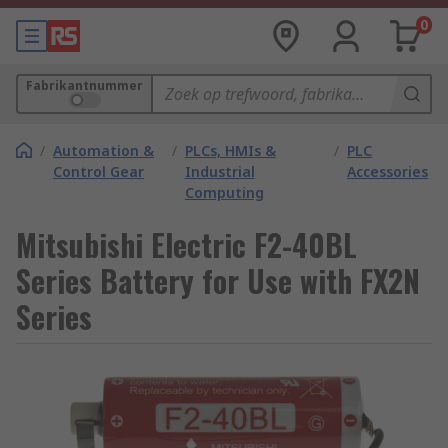
0
Fabrikantnummer
/
Automation &
/
PLCs, HMIs &
/
PLC
Control Gear
Industrial
Accessories
Computing
Mitsubishi Electric F2-40BL
Series Battery for Use with FX2N
Series