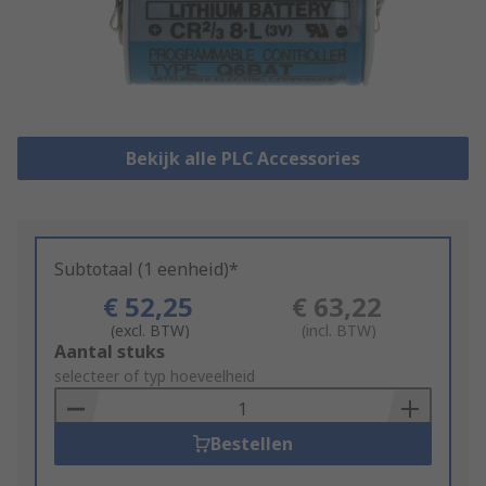
Bekijk alle PLC Accessories
Subtotaal (1 eenheid)*
€ 52,25
€ 63,22
(excl. BTW)
(incl. BTW)
Add
Aantal stuks
to
selecteer of typ hoeveelheid
Basket
Bestellen