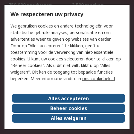
750.000 producten
2.500 merken
Bestellen
Inkoopoplossingen
We respecteren uw privacy
Retouren
Technisch advies
We gebruiken cookies en andere technologieën voor
Track & Trace
statistische gebruiksanalyses, personalisatie en om
advertenties weer te geven op websites van derden.
Wettelijk
Door op "Alles accepteren" te klikken, geeft u
toestemming voor de verwerking van niet-essentiële
Cookiebeleid
Email veiligheid
cookies. U kunt uw cookies selecteren door te klikken op
Privacybeleid
Websitevoorwaarden
"Beheer cookies". Als u dit niet wilt, klikt u op "Alles
weigeren". Dit kan de toegang tot bepaalde functies
Algemene
beperken. Meer informatie vindt u in
ons cookiebeleid
verkoopvoorwaarden
Over RS
Alles accepteren
RS Group
Over ons
Beheer cookies
RS wereldwijd
Werken bij RS
Alles weigeren
ESG