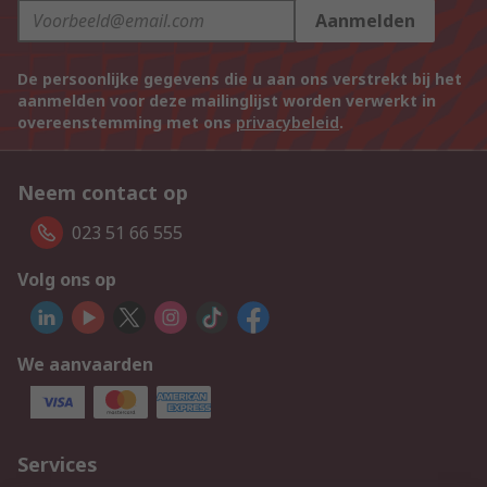
Aanmelden
De persoonlijke gegevens die u aan ons verstrekt bij het
aanmelden voor deze mailinglijst worden verwerkt in
overeenstemming met ons
privacybeleid
.
Neem contact op
023 51 66 555
Volg ons op
We aanvaarden
Services