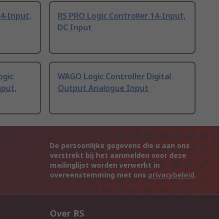
14-Input,
RS PRO Logic Controller 14-Input,
DC Input
ogic
WAGO Logic Controller Digital
nput,
Output Analogue Input
De persoonlijke gegevens die u aan ons
verstrekt bij het aanmelden voor deze
mailinglijst worden verwerkt in
overeenstemming met ons
privacybeleid
.
Over RS