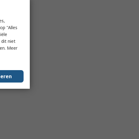
es,
op "Alles
iële
dit niet
ken. Meer
geren