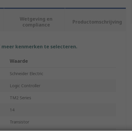
Wetgeving en
Productomschrijving
compliance
f meer kenmerken te selecteren.
Waarde
Schneider Electric
Logic Controller
TM2 Series
14
Transistor