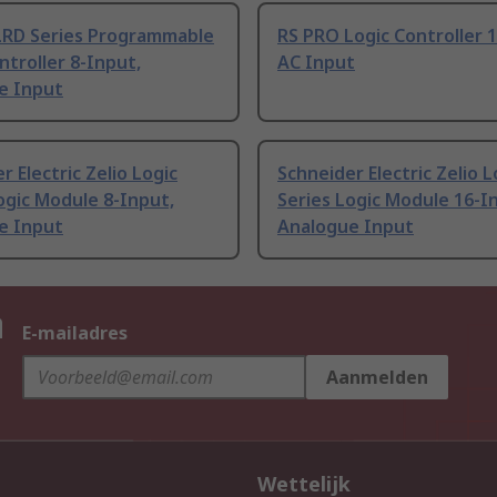
LRD Series Programmable
RS PRO Logic Controller 
ntroller 8-Input,
AC Input
e Input
r Electric Zelio Logic
Schneider Electric Zelio L
ogic Module 8-Input,
Series Logic Module 16-I
e Input
Analogue Input
n
E-mailadres
Aanmelden
Wettelijk