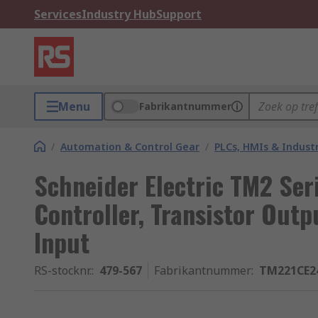
Services
Industry Hub
Support
Menu
Fabrikantnummer
/
Automation & Control Gear
/
PLCs, HMIs & Indust
Schneider Electric TM2 Seri
Controller, Transistor Outp
Input
RS-stocknr.
:
479-567
Fabrikantnummer
:
TM221CE2