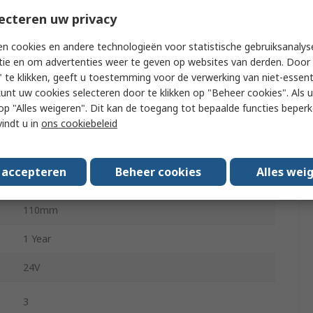
Analogue
ecteren uw privacy
10
n cookies en andere technologieën voor statistische gebruiksanalys
tie en om advertenties weer te geven op websites van derden. Door 
-10°C
 te klikken, geeft u toestemming voor de verwerking van niet-essent
kunt uw cookies selecteren door te klikken op "Beheer cookies". Als u 
55°C
 u op "Alles weigeren". Dit kan de toegang tot bepaalde functies beper
vindt u in
ons cookiebeleid
ANSI/ISA 12-12-01, IACS E10, UL 508, CAN/CSA
C22.2 No. 213, IEC 61131-2
s accepteren
Beheer cookies
Alles wei
70mm
110mm
1 Year
24V
3