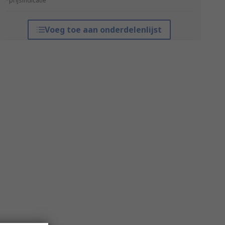
*prijsindicatie
Voeg toe aan onderdelenlijst