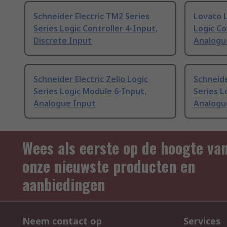
Schneider Electric TM2 Series
Lovato 
Series Logic Controller 4-Input,
Logic Co
Discrete Input
Analogu
Schneider Electric Zelio Logic
Schneide
Series Logic Module 6-Input,
Series L
Analogue Input
Analogu
Wees als eerste op de hoogte va
onze nieuwste producten en
aanbiedingen
Neem contact op
Services