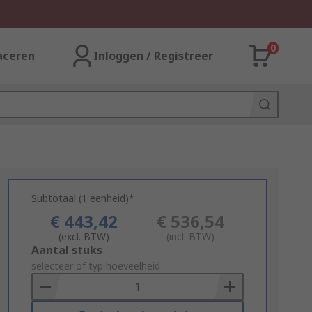
0
aceren
Inloggen / Registreer
Subtotaal (1 eenheid)*
€ 443,42
€ 536,54
(excl. BTW)
(incl. BTW)
Add
Aantal stuks
to
selecteer of typ hoeveelheid
Basket