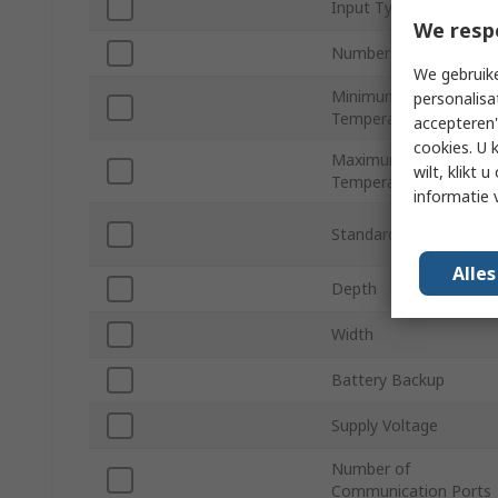
Input Type
We resp
Number of Outputs
We gebruike
Minimum Operating
personalisa
Temperature
accepteren"
cookies. U 
Maximum Operating
wilt, klikt
Temperature
informatie 
Standards/Approvals
Alle
Depth
Width
Battery Backup
Supply Voltage
Number of
Communication Ports