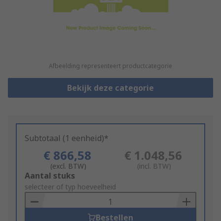
Afbeelding representeert productcategorie
Bekijk deze categorie
Subtotaal (1 eenheid)*
€ 866,58
€ 1.048,56
(excl. BTW)
(incl. BTW)
Add
Aantal stuks
to
selecteer of typ hoeveelheid
Basket
Bestellen