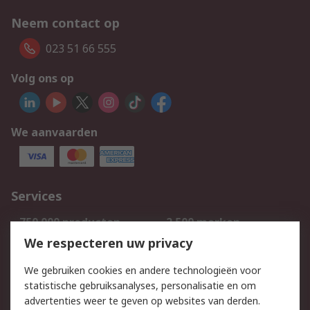
Neem contact op
023 51 66 555
Volg ons op
We aanvaarden
Services
750.000 producten
2.500 merken
Bestellen
Inkoopoplossingen
We respecteren uw privacy
Retouren
Technisch advies
We gebruiken cookies en andere technologieën voor
Track & Trace
statistische gebruiksanalyses, personalisatie en om
advertenties weer te geven op websites van derden.