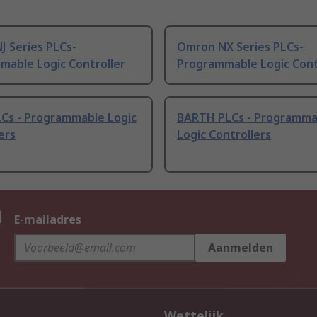
J Series PLCs-
Omron NX Series PLCs-
mable Logic Controller
Programmable Logic Cont
LCs - Programmable Logic
BARTH PLCs - Programma
ers
Logic Controllers
n
E-mailadres
Aanmelden
Wettelijk