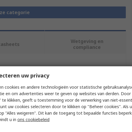
eze categorie
Wetgeving en
tasheets
compliance
f meer kenmerken te selecteren.
ecteren uw privacy
Waarde
n cookies en andere technologieën voor statistische gebruiksanalys
tie en om advertenties weer te geven op websites van derden. Door 
Omron
 te klikken, geeft u toestemming voor de verwerking van niet-essent
kunt uw cookies selecteren door te klikken op "Beheer cookies". Als u 
DCN1
 u op "Alles weigeren". Dit kan de toegang tot bepaalde functies beper
vindt u in
ons cookiebeleid
PLCs-Programmable Logic Controller