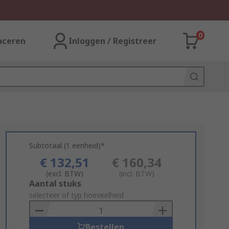
0
aceren
Inloggen / Registreer
Subtotaal (1 eenheid)*
€ 132,51
€ 160,34
(excl. BTW)
(incl. BTW)
Add
Aantal stuks
to
selecteer of typ hoeveelheid
Basket
Bestellen