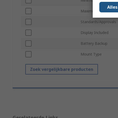
Minimum Operating 
Alle
Maximum Operating 
Standards/Approvals
Display Included
Battery Backup
Mount Type
Zoek vergelijkbare producten
Gerelateerde Links