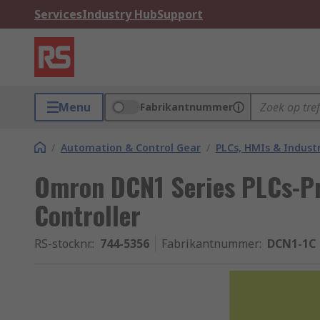
Services
Industry Hub
Support
Menu
Fabrikantnummer
/
Automation & Control Gear
/
PLCs, HMIs & Indust
Omron DCN1 Series PLCs-P
Controller
RS-stocknr.
:
744-5356
Fabrikantnummer
:
DCN1-1C