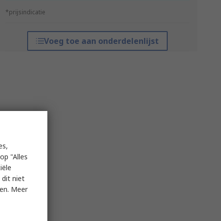
*prijsindicatie
Voeg toe aan onderdelenlijst
es,
op "Alles
iële
dit niet
ken. Meer