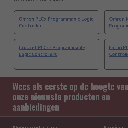
Omron PLCs-Programmable Logic
Omron N
Controller
Program
Crouzet PLCs - Programmable
Eaton P
Logic Controllers
Controll
Wees als eerste op de hoogte va
onze nieuwste producten en
aanbiedingen
Neem contact op
Services