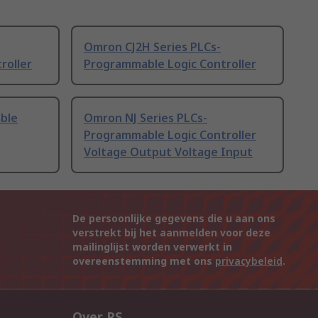
Omron CJ2H Series PLCs-
roller
Programmable Logic Controller
ble
Omron NJ Series PLCs-
Programmable Logic Controller
Voltage Output Voltage Input
De persoonlijke gegevens die u aan ons
verstrekt bij het aanmelden voor deze
mailinglijst worden verwerkt in
overeenstemming met ons
privacybeleid
.
Over RS