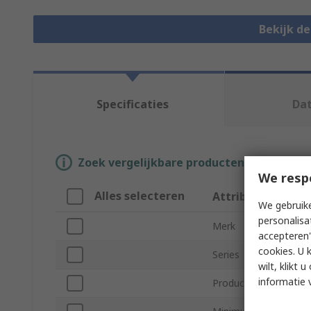
Bekijk d
Specificaties
Da
Zoek vergelijkbare producten door een o
We resp
Alles selecteren
Attribuut
We gebruike
personalisa
Merk
accepteren"
cookies. U 
Series
wilt, klikt
informatie 
Product Type