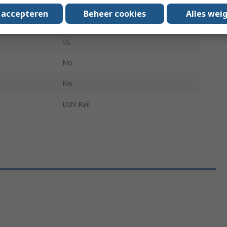
Temperature
0°C
s accepteren
Beheer cookies
Alles wei
Temperature
55°C
UL
No
No
DIN Rail