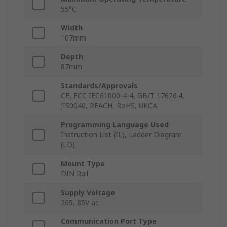
55°C
Width
107mm
Depth
87mm
Standards/Approvals
CE, FCC IEC61000-4-4, GB/T 17626.4,
JIS0040, REACH, RoHS, UKCA
Programming Language Used
Instruction List (IL), Ladder Diagram
(LD)
Mount Type
DIN Rail
Supply Voltage
265, 85V ac
Communication Port Type