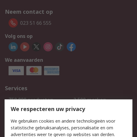
Neem contact op
023 51 66 555
Volg ons op
We aanvaarden
Services
750.000 producten
2.500 merken
Bestellen
Inkoopoplossingen
We respecteren uw privacy
Retouren
Technisch advies
We gebruiken cookies en andere technologieën voor
Track & Trace
statistische gebruiksanalyses, personalisatie en om
advertenties weer te geven op websites van derden.