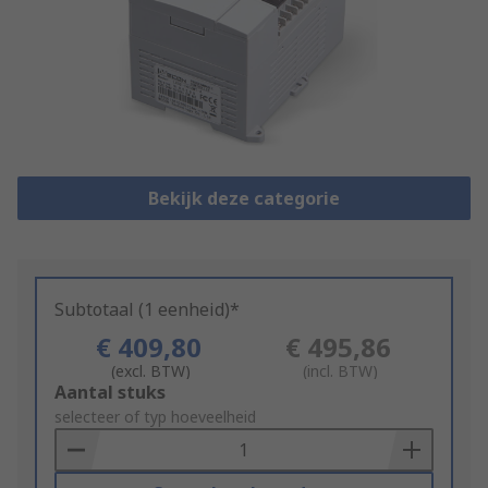
Bekijk deze categorie
Subtotaal (1 eenheid)*
€ 409,80
€ 495,86
(excl. BTW)
(incl. BTW)
Add
Aantal stuks
to
selecteer of typ hoeveelheid
Basket