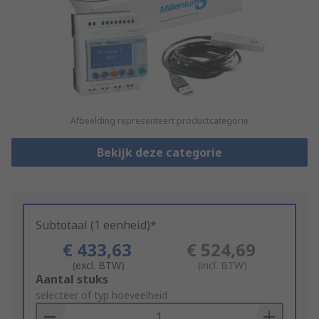
Afbeelding representeert productcategorie
Bekijk deze categorie
Subtotaal (1 eenheid)*
€ 433,63
€ 524,69
(excl. BTW)
(incl. BTW)
Add
Aantal stuks
to
selecteer of typ hoeveelheid
Basket