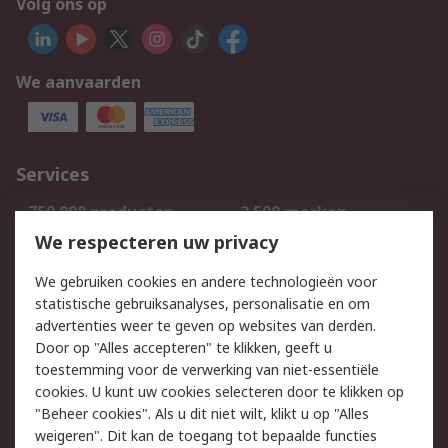
Volg ons op
We aanvaarden
Services
750.000 producten
2.500 merken
Bestellen
Inkoopoplossingen
We respecteren uw privacy
Retouren
Technisch advies
We gebruiken cookies en andere technologieën voor
Track & Trace
statistische gebruiksanalyses, personalisatie en om
advertenties weer te geven op websites van derden.
Wettelijk
Door op "Alles accepteren" te klikken, geeft u
toestemming voor de verwerking van niet-essentiële
Cookiebeleid
Email veiligheid
cookies. U kunt uw cookies selecteren door te klikken op
Privacybeleid
Websitevoorwaarden
"Beheer cookies". Als u dit niet wilt, klikt u op "Alles
weigeren". Dit kan de toegang tot bepaalde functies
Algemene