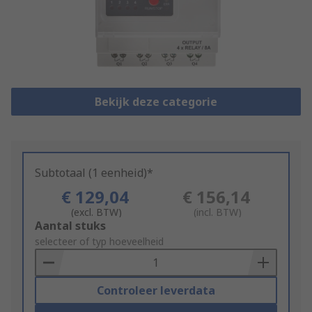
Bekijk deze categorie
Subtotaal (1 eenheid)*
€ 129,04
€ 156,14
(excl. BTW)
(incl. BTW)
Add
Aantal stuks
to
selecteer of typ hoeveelheid
Basket
Controleer leverdata