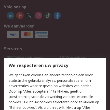
Volg ons op
We aanvaarden
Services
750.000 producten
2.500 merken
Bestellen
Inkoopoplossingen
We respecteren uw privacy
Retouren
Technisch advies
We gebruiken cookies en andere technologieën voor
Track & Trace
statistische gebruiksanalyses, personalisatie en om
advertenties weer te geven op websites van derden.
Wettelijk
Door op "Alles accepteren" te klikken, geeft u
toestemming voor de verwerking van niet-essentiële
Cookiebeleid
Email veiligheid
cookies. U kunt uw cookies selecteren door te klikken op
Privacybeleid
Websitevoorwaarden
"Beheer cookies". Als u dit niet wilt, klikt u op "Alles