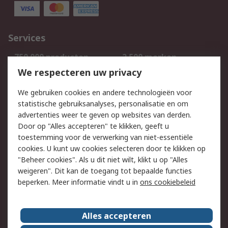
Services
750.000 producten
2.500 merken
Bestellen
Inkoopoplossingen
We respecteren uw privacy
Retouren
Technisch advies
We gebruiken cookies en andere technologieën voor
Track & Trace
statistische gebruiksanalyses, personalisatie en om
advertenties weer te geven op websites van derden.
Wettelijk
Door op "Alles accepteren" te klikken, geeft u
toestemming voor de verwerking van niet-essentiële
Cookiebeleid
Email veiligheid
cookies. U kunt uw cookies selecteren door te klikken op
Privacybeleid
Websitevoorwaarden
"Beheer cookies". Als u dit niet wilt, klikt u op "Alles
weigeren". Dit kan de toegang tot bepaalde functies
Algemene
beperken. Meer informatie vindt u in
ons cookiebeleid
verkoopvoorwaarden
Over RS
Alles accepteren