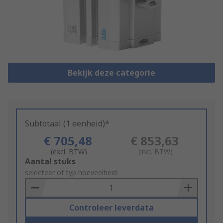
Bekijk deze categorie
Subtotaal (1 eenheid)*
€ 705,48
€ 853,63
(excl. BTW)
(incl. BTW)
Add
Aantal stuks
to
selecteer of typ hoeveelheid
Basket
Controleer leverdata