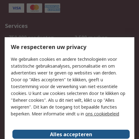
Services
750.000 producten
2.500 merken
Bestellen
Inkoopoplossingen
We respecteren uw privacy
Retouren
Technisch advies
We gebruiken cookies en andere technologieën voor
Track & Trace
statistische gebruiksanalyses, personalisatie en om
advertenties weer te geven op websites van derden.
Wettelijk
Door op "Alles accepteren" te klikken, geeft u
toestemming voor de verwerking van niet-essentiële
Cookiebeleid
Email veiligheid
cookies. U kunt uw cookies selecteren door te klikken op
Privacybeleid
Websitevoorwaarden
"Beheer cookies". Als u dit niet wilt, klikt u op "Alles
weigeren". Dit kan de toegang tot bepaalde functies
Algemene
beperken. Meer informatie vindt u in
ons cookiebeleid
verkoopvoorwaarden
Over RS
Alles accepteren