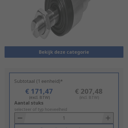
Bekijk deze categorie
Subtotaal (1 eenheid)*
€ 171,47
€ 207,48
(excl. BTW)
(incl. BTW)
Add
Aantal stuks
to
selecteer of typ hoeveelheid
Basket