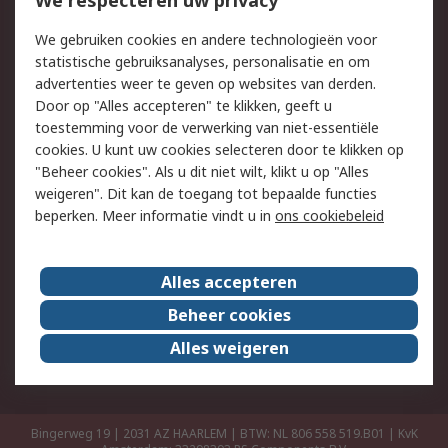
We respecteren uw privacy
Retouren
Technisch advies
We gebruiken cookies en andere technologieën voor
Track & Trace
statistische gebruiksanalyses, personalisatie en om
advertenties weer te geven op websites van derden.
Wettelijk
Door op "Alles accepteren" te klikken, geeft u
toestemming voor de verwerking van niet-essentiële
Cookiebeleid
Email veiligheid
cookies. U kunt uw cookies selecteren door te klikken op
Privacybeleid
Websitevoorwaarden
"Beheer cookies". Als u dit niet wilt, klikt u op "Alles
weigeren". Dit kan de toegang tot bepaalde functies
Algemene
beperken. Meer informatie vindt u in
ons cookiebeleid
verkoopvoorwaarden
Over RS
Alles accepteren
RS Group
Over ons
Beheer cookies
RS wereldwijd
Werken bij RS
Alles weigeren
ESG
Bingerweg 19 | 2031 AZ HAARLEM | BTW: NL 806 558 519.B01 | KvK