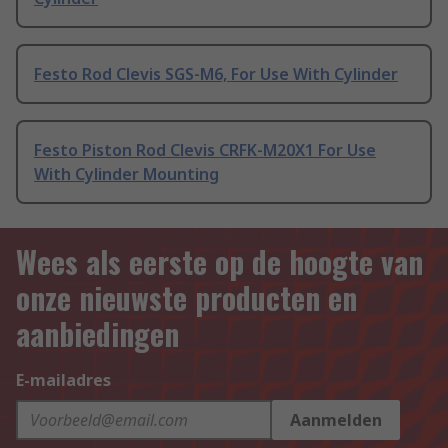
Festo Rod Clevis SGS-M6, For Use With Cylinder
Festo Piston Rod Clevis CRFK-M20X1 For Use
With Cylinder Mounting
Wees als eerste op de hoogte van
onze nieuwste producten en
aanbiedingen
E-mailadres
Aanmelden