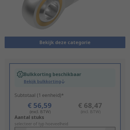
Bekijk deze categorie
Bulkkorting beschikbaar
Bekijk bulkkorting
Subtotaal (1 eenheid)*
€ 56,59
€ 68,47
(excl. BTW)
(incl. BTW)
Add
Aantal stuks
to
selecteer of typ hoeveelheid