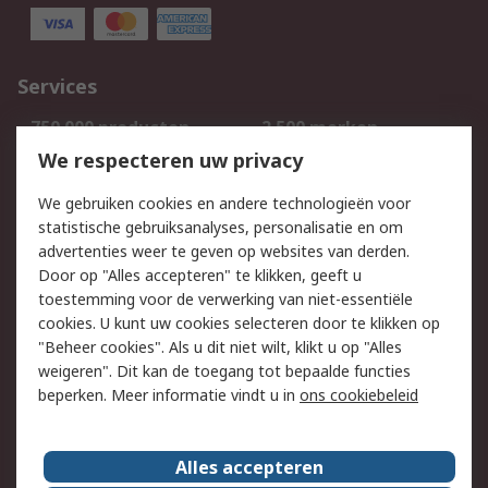
Services
750.000 producten
2.500 merken
Bestellen
Inkoopoplossingen
We respecteren uw privacy
Retouren
Technisch advies
We gebruiken cookies en andere technologieën voor
Track & Trace
statistische gebruiksanalyses, personalisatie en om
advertenties weer te geven op websites van derden.
Wettelijk
Door op "Alles accepteren" te klikken, geeft u
toestemming voor de verwerking van niet-essentiële
Cookiebeleid
Email veiligheid
cookies. U kunt uw cookies selecteren door te klikken op
Privacybeleid
Websitevoorwaarden
"Beheer cookies". Als u dit niet wilt, klikt u op "Alles
weigeren". Dit kan de toegang tot bepaalde functies
Algemene
beperken. Meer informatie vindt u in
ons cookiebeleid
verkoopvoorwaarden
Over RS
Alles accepteren