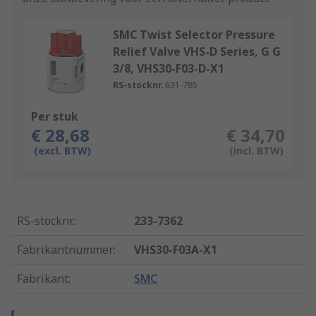
SMC Twist Selector Pressure
Relief Valve VHS-D Series, G G
3/8, VHS30-F03-D-X1
RS-stocknr.
631-785
Per stuk
€ 28,68
€ 34,70
(excl. BTW)
(incl. BTW)
RS-stocknr.
:
233-7362
Fabrikantnummer
:
VHS30-F03A-X1
Fabrikant
:
SMC