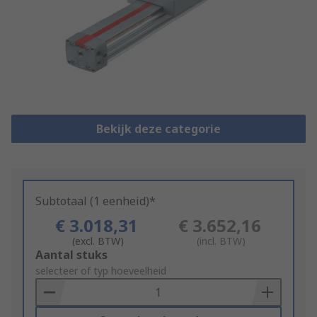
Bekijk deze categorie
Subtotaal (1 eenheid)*
€ 3.018,31
€ 3.652,16
(excl. BTW)
(incl. BTW)
Add
Aantal stuks
to
selecteer of typ hoeveelheid
Basket