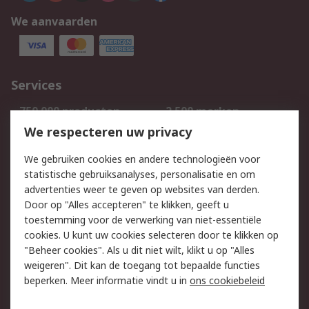
We aanvaarden
Services
750.000 producten
2.500 merken
Bestellen
Inkoopoplossingen
We respecteren uw privacy
Retouren
Technisch advies
We gebruiken cookies en andere technologieën voor
Track & Trace
statistische gebruiksanalyses, personalisatie en om
advertenties weer te geven op websites van derden.
Wettelijk
Door op "Alles accepteren" te klikken, geeft u
toestemming voor de verwerking van niet-essentiële
Cookiebeleid
Email veiligheid
cookies. U kunt uw cookies selecteren door te klikken op
Privacybeleid
Websitevoorwaarden
"Beheer cookies". Als u dit niet wilt, klikt u op "Alles
weigeren". Dit kan de toegang tot bepaalde functies
Algemene
beperken. Meer informatie vindt u in
ons cookiebeleid
verkoopvoorwaarden