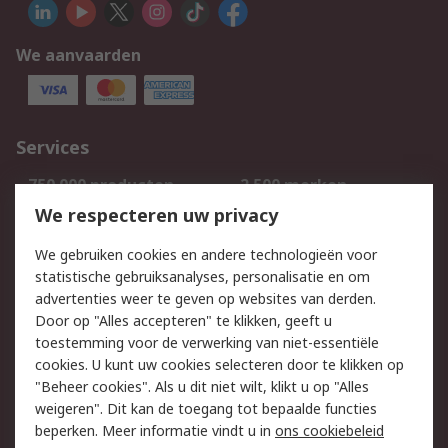
We aanvaarden
Services
750.000 producten
2.500 merken
Bestellen
Inkoopoplossingen
We respecteren uw privacy
Retouren
Technisch advies
We gebruiken cookies en andere technologieën voor
Track & Trace
statistische gebruiksanalyses, personalisatie en om
advertenties weer te geven op websites van derden.
Wettelijk
Door op "Alles accepteren" te klikken, geeft u
toestemming voor de verwerking van niet-essentiële
Cookiebeleid
Email veiligheid
cookies. U kunt uw cookies selecteren door te klikken op
Privacybeleid
Websitevoorwaarden
"Beheer cookies". Als u dit niet wilt, klikt u op "Alles
weigeren". Dit kan de toegang tot bepaalde functies
Algemene
beperken. Meer informatie vindt u in
ons cookiebeleid
verkoopvoorwaarden