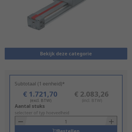
Bekijk deze categorie
Subtotaal (1 eenheid)*
€ 1.721,70
€ 2.083,26
(excl. BTW)
(incl. BTW)
Add
Aantal stuks
to
selecteer of typ hoeveelheid
Basket
Bestellen