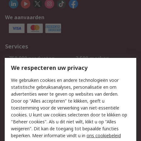
We aanvaarden
Services
750.000 producten
2.500 merken
Bestellen
Inkoopoplossingen
We respecteren uw privacy
Retouren
Technisch advies
We gebruiken cookies en andere technologieën voor
Track & Trace
statistische gebruiksanalyses, personalisatie en om
advertenties weer te geven op websites van derden.
Wettelijk
Door op "Alles accepteren" te klikken, geeft u
toestemming voor de verwerking van niet-essentiële
Cookiebeleid
Email veiligheid
cookies. U kunt uw cookies selecteren door te klikken op
Privacybeleid
Websitevoorwaarden
"Beheer cookies". Als u dit niet wilt, klikt u op "Alles
weigeren". Dit kan de toegang tot bepaalde functies
Algemene
beperken. Meer informatie vindt u in
ons cookiebeleid
verkoopvoorwaarden