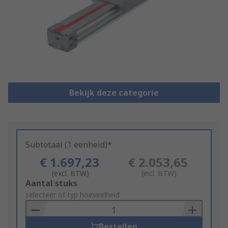
Bekijk deze categorie
Subtotaal (1 eenheid)*
€ 1.697,23
€ 2.053,65
(excl. BTW)
(incl. BTW)
Add
Aantal stuks
to
selecteer of typ hoeveelheid
Basket
Bestellen