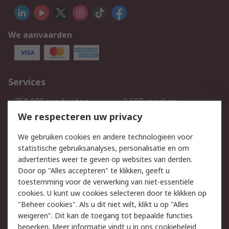
We aanvaarden
Services
750.000 producten
2.500 merken
Bestellen
Inkoopoplossingen
We respecteren uw privacy
Retouren
Technisch advies
We gebruiken cookies en andere technologieën voor
Track & Trace
statistische gebruiksanalyses, personalisatie en om
advertenties weer te geven op websites van derden.
Wettelijk
Door op "Alles accepteren" te klikken, geeft u
toestemming voor de verwerking van niet-essentiële
Cookiebeleid
Email veiligheid
cookies. U kunt uw cookies selecteren door te klikken op
Privacybeleid
Websitevoorwaarden
"Beheer cookies". Als u dit niet wilt, klikt u op "Alles
weigeren". Dit kan de toegang tot bepaalde functies
Algemene
beperken. Meer informatie vindt u in
ons cookiebeleid