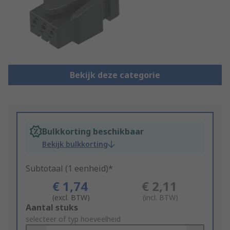
Bekijk deze categorie
Bulkkorting beschikbaar
Bekijk bulkkorting
Subtotaal (1 eenheid)*
€ 1,74
€ 2,11
(excl. BTW)
(incl. BTW)
Add
Aantal stuks
to
selecteer of typ hoeveelheid