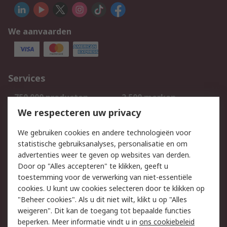
We aanvaarden
Services
750.000 producten
2.500 merken
Bestellen
Inkoopoplossingen
We respecteren uw privacy
Retouren
Technisch advies
We gebruiken cookies en andere technologieën voor
Track & Trace
statistische gebruiksanalyses, personalisatie en om
advertenties weer te geven op websites van derden.
Wettelijk
Door op "Alles accepteren" te klikken, geeft u
toestemming voor de verwerking van niet-essentiële
Cookiebeleid
Email veiligheid
cookies. U kunt uw cookies selecteren door te klikken op
Privacybeleid
Websitevoorwaarden
"Beheer cookies". Als u dit niet wilt, klikt u op "Alles
weigeren". Dit kan de toegang tot bepaalde functies
Algemene
beperken. Meer informatie vindt u in
ons cookiebeleid
verkoopvoorwaarden