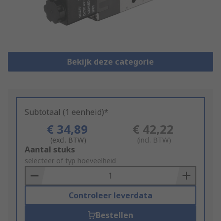
Bekijk deze categorie
Subtotaal (1 eenheid)*
€ 34,89
€ 42,22
(excl. BTW)
(incl. BTW)
Add
Aantal stuks
to
selecteer of typ hoeveelheid
Basket
Controleer leverdata
Bestellen