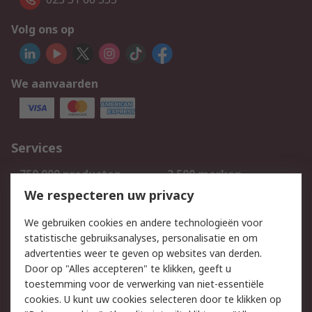
Volg ons op
We aanvaarden
Services
750.000 producten
2.500 merken
Bestellen
Inkoopoplossingen
We respecteren uw privacy
Retouren
Technisch advies
We gebruiken cookies en andere technologieën voor
Track & Trace
statistische gebruiksanalyses, personalisatie en om
advertenties weer te geven op websites van derden.
Wettelijk
Door op "Alles accepteren" te klikken, geeft u
toestemming voor de verwerking van niet-essentiële
Cookiebeleid
Email veiligheid
cookies. U kunt uw cookies selecteren door te klikken op