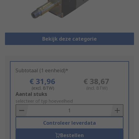
Bekijk deze categorie
Subtotaal (1 eenheid)*
€ 31,96
€ 38,67
(excl. BTW)
(incl. BTW)
Add
Aantal stuks
to
selecteer of typ hoeveelheid
Basket
Controleer leverdata
Bestellen