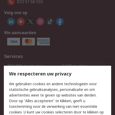
023 51 66 555
Volg ons op
We aanvaarden
Services
750.000 producten
2.500 merken
Bestellen
Inkoopoplossingen
We respecteren uw privacy
Retouren
Technisch advies
We gebruiken cookies en andere technologieën voor
Track & Trace
statistische gebruiksanalyses, personalisatie en om
advertenties weer te geven op websites van derden.
Wettelijk
Door op "Alles accepteren" te klikken, geeft u
toestemming voor de verwerking van niet-essentiële
Cookiebeleid
Email veiligheid
cookies. U kunt uw cookies selecteren door te klikken op