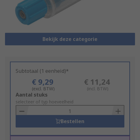
Bekijk deze categorie
Subtotaal (1 eenheid)*
€ 9,29
€ 11,24
(excl. BTW)
(incl. BTW)
Add
Aantal stuks
to
selecteer of typ hoeveelheid
Basket
Bestellen