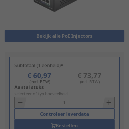
Bekijk alle PoE Injectors
Subtotaal (1 eenheid)*
€ 60,97
€ 73,77
(excl. BTW)
(incl. BTW)
Add
Aantal stuks
to
selecteer of typ hoeveelheid
Basket
Controleer leverdata
Bestellen