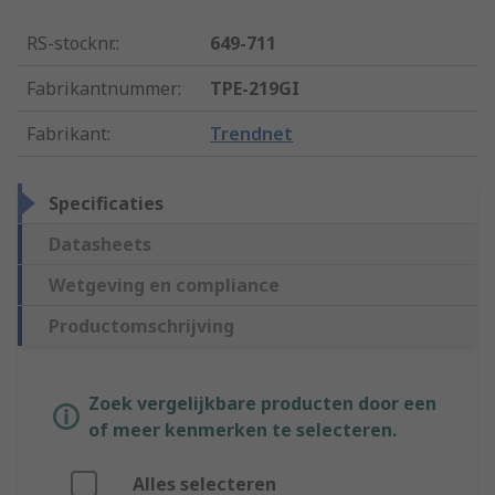
RS-stocknr.
:
649-711
Fabrikantnummer
:
TPE-219GI
Fabrikant
:
Trendnet
Specificaties
Datasheets
Wetgeving en compliance
Productomschrijving
Zoek vergelijkbare producten door een
of meer kenmerken te selecteren.
Alles selecteren