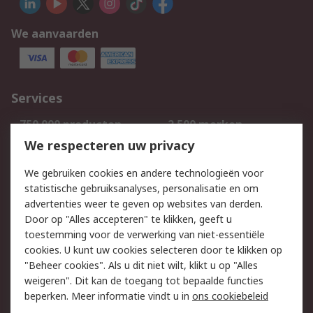
We aanvaarden
Services
750.000 producten
2.500 merken
Bestellen
Inkoopoplossingen
We respecteren uw privacy
Retouren
Technisch advies
We gebruiken cookies en andere technologieën voor
Track & Trace
statistische gebruiksanalyses, personalisatie en om
advertenties weer te geven op websites van derden.
Wettelijk
Door op "Alles accepteren" te klikken, geeft u
toestemming voor de verwerking van niet-essentiële
Cookiebeleid
Email veiligheid
cookies. U kunt uw cookies selecteren door te klikken op
Privacybeleid
Websitevoorwaarden
"Beheer cookies". Als u dit niet wilt, klikt u op "Alles
weigeren". Dit kan de toegang tot bepaalde functies
Algemene
beperken. Meer informatie vindt u in
ons cookiebeleid
verkoopvoorwaarden