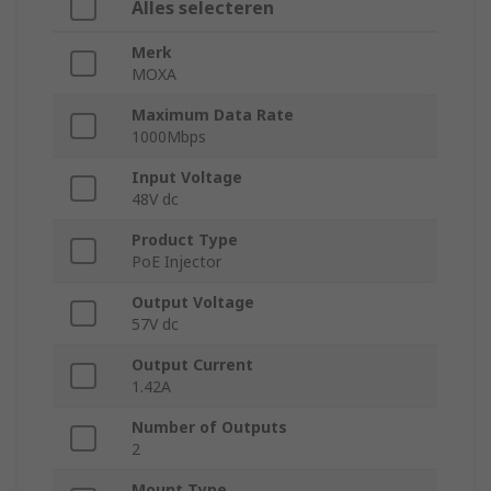
Alles selecteren
Merk
MOXA
Maximum Data Rate
1000Mbps
Input Voltage
48V dc
Product Type
PoE Injector
Output Voltage
57V dc
Output Current
1.42A
Number of Outputs
2
Mount Type