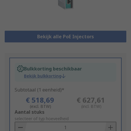
Bekijk alle PoE Injectors
Bulkkorting beschikbaar
Bekijk bulkkorting
Subtotaal (1 eenheid)*
€ 518,69
€ 627,61
(excl. BTW)
(incl. BTW)
Add
Aantal stuks
to
selecteer of typ hoeveelheid
Basket