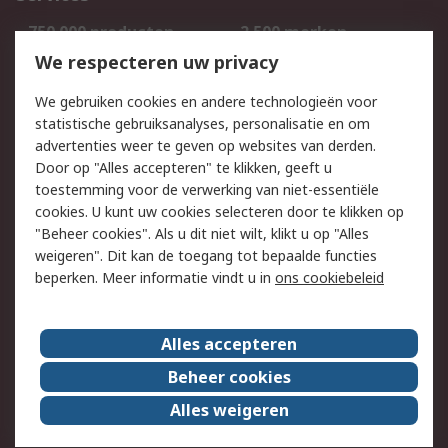
750.000 producten
2.500 merken
Bestellen
Inkoopoplossingen
We respecteren uw privacy
Retouren
Technisch advies
We gebruiken cookies en andere technologieën voor
Track & Trace
statistische gebruiksanalyses, personalisatie en om
advertenties weer te geven op websites van derden.
Wettelijk
Door op "Alles accepteren" te klikken, geeft u
toestemming voor de verwerking van niet-essentiële
Cookiebeleid
Email veiligheid
cookies. U kunt uw cookies selecteren door te klikken op
Privacybeleid
Websitevoorwaarden
"Beheer cookies". Als u dit niet wilt, klikt u op "Alles
weigeren". Dit kan de toegang tot bepaalde functies
Algemene
beperken. Meer informatie vindt u in
ons cookiebeleid
verkoopvoorwaarden
Over RS
Alles accepteren
RS Group
Over ons
Beheer cookies
RS wereldwijd
Werken bij RS
Alles weigeren
ESG