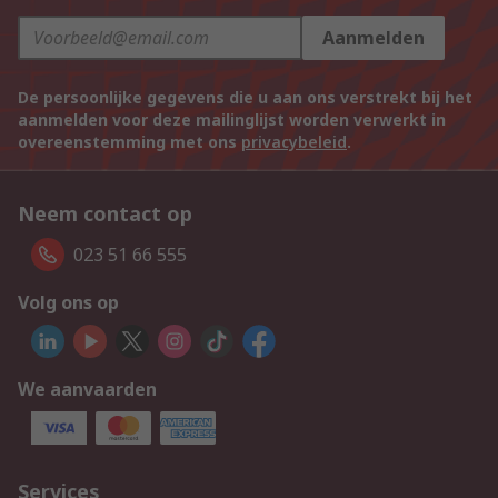
Aanmelden
De persoonlijke gegevens die u aan ons verstrekt bij het
aanmelden voor deze mailinglijst worden verwerkt in
overeenstemming met ons
privacybeleid
.
Neem contact op
023 51 66 555
Volg ons op
We aanvaarden
Services