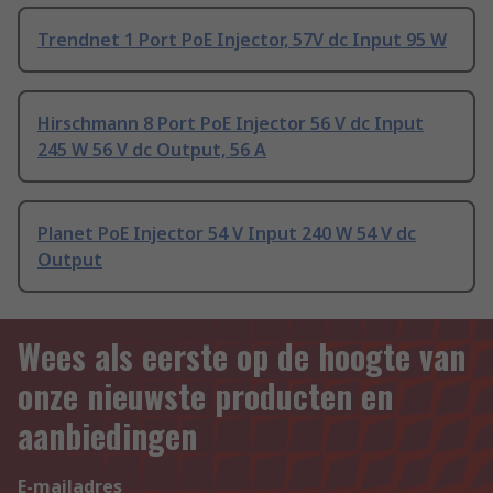
Trendnet 1 Port PoE Injector, 57V dc Input 95 W
Hirschmann 8 Port PoE Injector 56 V dc Input
245 W 56 V dc Output, 56 A
Planet PoE Injector 54 V Input 240 W 54 V dc
Output
Wees als eerste op de hoogte van
onze nieuwste producten en
aanbiedingen
E-mailadres