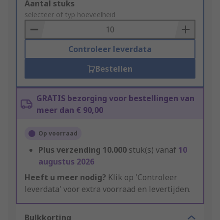
Add
Aantal stuks
to
selecteer of typ hoeveelheid
Basket
Controleer leverdata
Bestellen
GRATIS bezorging voor bestellingen van
meer dan € 90,00
Op voorraad
Plus verzending
10.000
stuk(s) vanaf
10
augustus 2026
Heeft u meer nodig?
Klik op 'Controleer
leverdata' voor extra voorraad en levertijden.
Bulkkorting