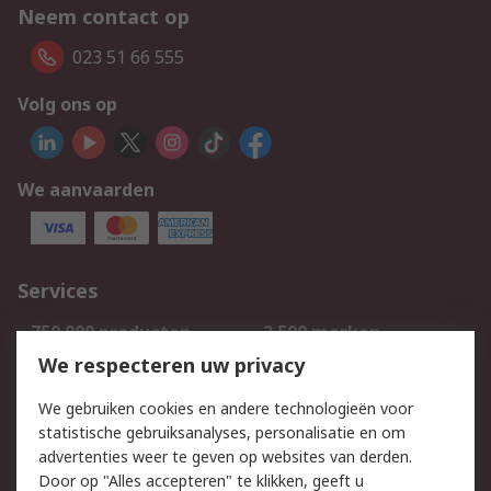
Neem contact op
023 51 66 555
Volg ons op
We aanvaarden
Services
750.000 producten
2.500 merken
Bestellen
Inkoopoplossingen
We respecteren uw privacy
Retouren
Technisch advies
We gebruiken cookies en andere technologieën voor
Track & Trace
statistische gebruiksanalyses, personalisatie en om
advertenties weer te geven op websites van derden.
Wettelijk
Door op "Alles accepteren" te klikken, geeft u