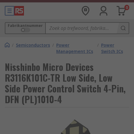
0
Fabrikantnummer
/
Semiconductors
/
Power
/
Power
Management ICs
Switch ICs
Nisshinbo Micro Devices
R3116K101C-TR Low Side, Low
Side Power Control Switch 4-Pin,
DFN (PL)1010-4