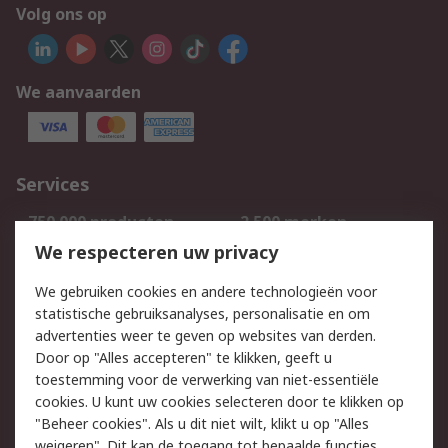
Volg ons op
We aanvaarden
Services
750.000 producten
2.500 merken
Bestellen
Inkoopoplossingen
We respecteren uw privacy
Retouren
Technisch advies
We gebruiken cookies en andere technologieën voor
Track & Trace
statistische gebruiksanalyses, personalisatie en om
advertenties weer te geven op websites van derden.
Wettelijk
Door op "Alles accepteren" te klikken, geeft u
toestemming voor de verwerking van niet-essentiële
Cookiebeleid
Email veiligheid
cookies. U kunt uw cookies selecteren door te klikken op
Privacybeleid
Websitevoorwaarden
"Beheer cookies". Als u dit niet wilt, klikt u op "Alles
weigeren". Dit kan de toegang tot bepaalde functies