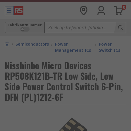
0
Fabrikantnummer
/
Semiconductors
/
Power
/
Power
Management ICs
Switch ICs
Nisshinbo Micro Devices
RP508K121B-TR Low Side, Low
Side Power Control Switch 6-Pin,
DFN (PL)1212-6F