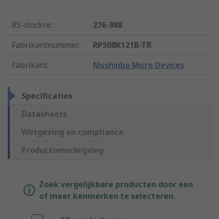
RS-stocknr.
:
276-988
Fabrikantnummer
:
RP508K121B-TR
Fabrikant
:
Nisshinbo Micro Devices
Specificaties
Datasheets
Wetgeving en compliance
Productomschrijving
Zoek vergelijkbare producten door een
of meer kenmerken te selecteren.