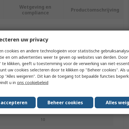
Wetgeving en
Productomschrijving
compliance
f meer kenmerken te selecteren.
ecteren uw privacy
Waarde
n cookies en andere technologieën voor statistische gebruiksanalys
tie en om advertenties weer te geven op websites van derden. Door 
MPS
 te klikken, geeft u toestemming voor de verwerking van niet-essent
kunt uw cookies selecteren door te klikken op "Beheer cookies". Als u 
Type
Current Limit Power Switch
 u op "Alles weigeren". Dit kan de toegang tot bepaalde functies beper
vindt u in
ons cookiebeleid
Topology
Low Side
Power Control Switch
s accepteren
Beheer cookies
Alles wei
QFN-10
10