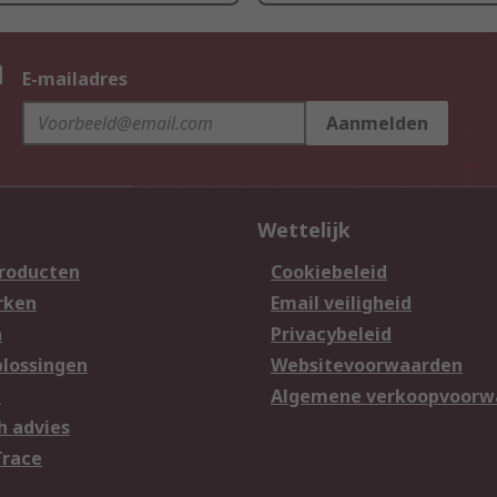
n
E-mailadres
Aanmelden
Wettelijk
producten
Cookiebeleid
rken
Email veiligheid
n
Privacybeleid
lossingen
Websitevoorwaarden
n
Algemene verkoopvoorw
h advies
Trace