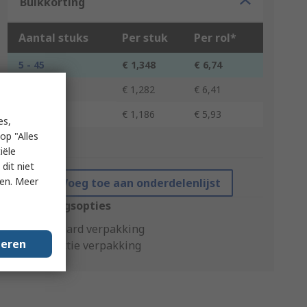
Bulkkorting
Aantal stuks
Per stuk
Per rol*
5 - 45
€ 1,348
€ 6,74
50 - 95
€ 1,282
€ 6,41
100 +
€ 1,186
€ 5,93
es,
op "Alles
*prijsindicatie
iële
dit niet
ken. Meer
Voeg toe aan onderdelenlijst
Verpakkingsopties
Standaard verpakking
geren
Productie verpakking