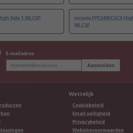
High Side 1 WLCSP
onsemi FPF2495CUCX High
WLCSP
n
E-mailadres
Aanmelden
Wettelijk
producten
Cookiebeleid
rken
Email veiligheid
n
Privacybeleid
lossingen
Websitevoorwaarden