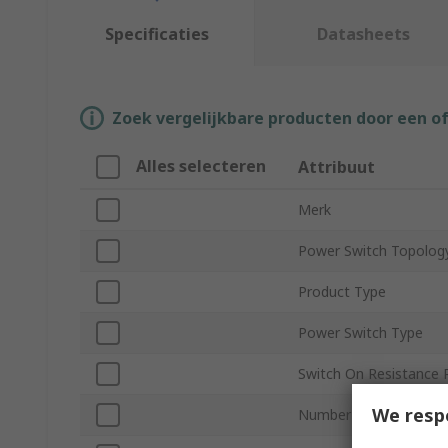
Specificaties
Datasheets
Zoek vergelijkbare producten door een o
Alles selecteren
Attribuut
Merk
Power Switch Topolog
Product Type
Power Switch Type
Switch On Resistance
We resp
Number of Inputs