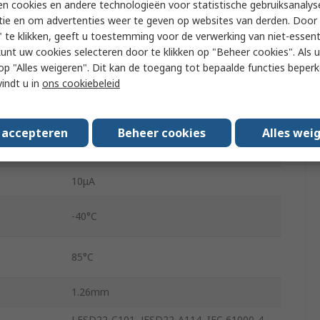
n cookies en andere technologieën voor statistische gebruiksanalys
USB
tie en om advertenties weer te geven op websites van derden. Door 
Surface
 te klikken, geeft u toestemming voor de verwerking van niet-essent
kunt uw cookies selecteren door te klikken op "Beheer cookies". Als u 
ge
2.7V
 u op "Alles weigeren". Dit kan de toegang tot bepaalde functies beper
vindt u in
ons cookiebeleid
WLCSP
ge
5.5V
s accepteren
Beheer cookies
Alles wei
9
10μA
-40°C
85°C
1.26mm
LESD22-C101, JESD22-A114, IEC 61000-4-