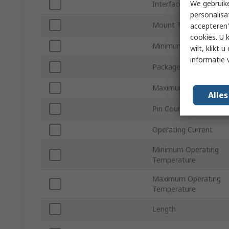
We gebruike
Interface Type
personalisa
Mount Type
accepteren"
cookies. U 
Minimum Supply Volta
wilt, klikt
informatie 
Package Type
Maximum Supply Volta
Alle
Pin Count
Operating Current
Minimum Operating
Temperature
Maximum Operating
Temperature
Length