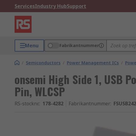
Services
Industry Hub
Support
Menu
Fabrikantnummer
/
Semiconductors
/
Power Management ICs
/
Powe
onsemi High Side 1, USB Po
Pin, WLCSP
RS-stocknr.
:
178-4282
Fabrikantnummer
:
FSUSB24