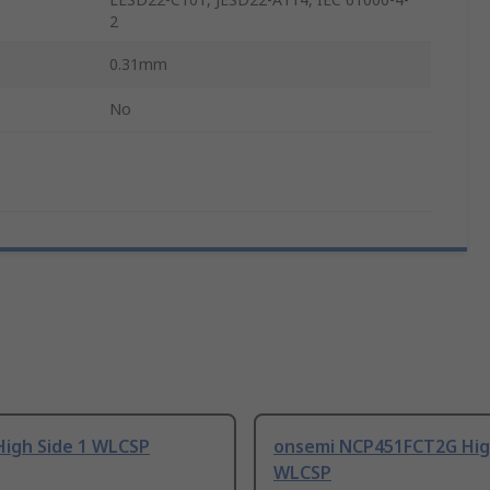
2
0.31mm
No
High Side 1 WLCSP
onsemi NCP451FCT2G High
WLCSP