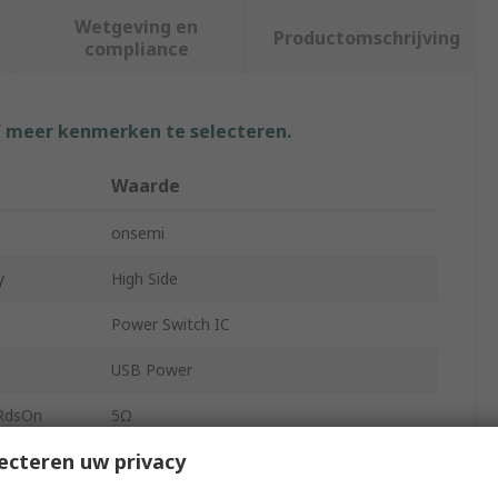
Wetgeving en
Productomschrijving
compliance
f meer kenmerken te selecteren.
Waarde
onsemi
y
High Side
Power Switch IC
USB Power
 RdsOn
5Ω
ecteren uw privacy
1