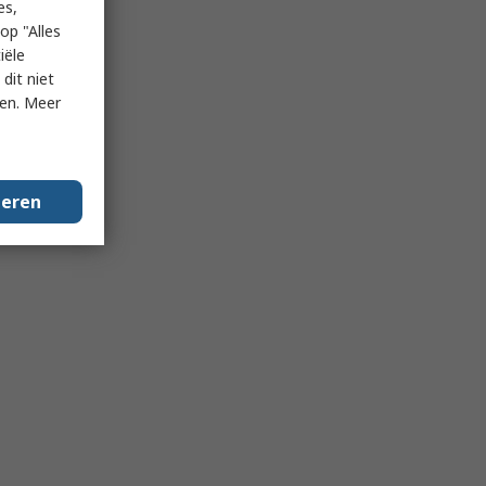
es,
op "Alles
iële
dit niet
ken. Meer
geren