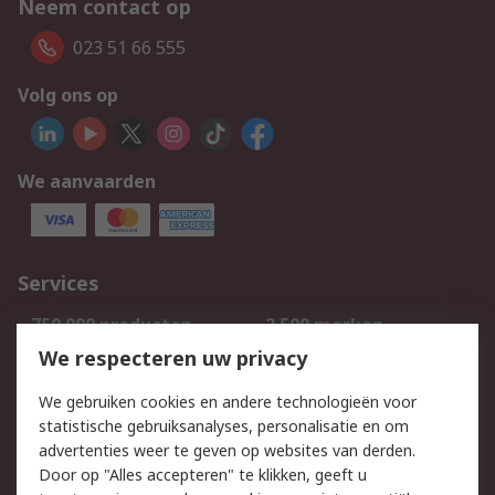
Neem contact op
023 51 66 555
Volg ons op
We aanvaarden
Services
750.000 producten
2.500 merken
Bestellen
Inkoopoplossingen
We respecteren uw privacy
Retouren
Technisch advies
We gebruiken cookies en andere technologieën voor
Track & Trace
statistische gebruiksanalyses, personalisatie en om
advertenties weer te geven op websites van derden.
Wettelijk
Door op "Alles accepteren" te klikken, geeft u