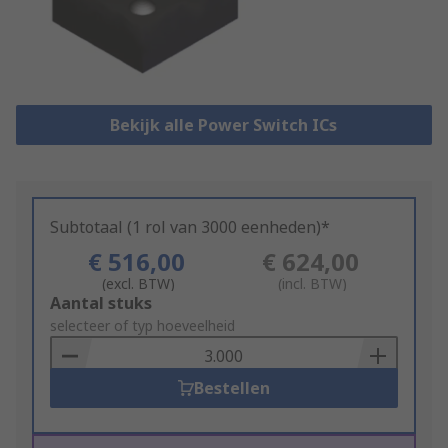
Bekijk alle Power Switch ICs
Subtotaal (1 rol van 3000 eenheden)*
€ 516,00
€ 624,00
(excl. BTW)
(incl. BTW)
Add
Aantal stuks
to
selecteer of typ hoeveelheid
Basket
Bestellen