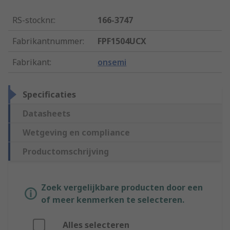
RS-stocknr.
:
166-3747
Fabrikantnummer
:
FPF1504UCX
Fabrikant
:
onsemi
Specificaties
Datasheets
Wetgeving en compliance
Productomschrijving
Zoek vergelijkbare producten door een
of meer kenmerken te selecteren.
Alles selecteren