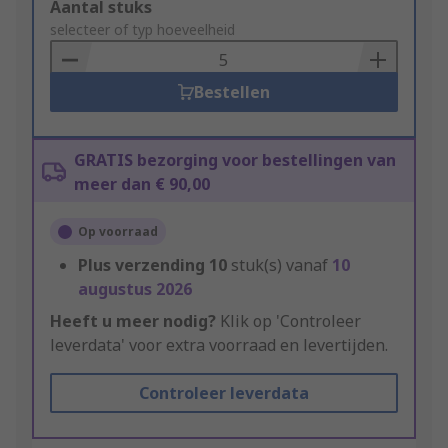
Add
Aantal stuks
to
selecteer of typ hoeveelheid
Basket
Bestellen
GRATIS bezorging voor bestellingen van
meer dan € 90,00
Op voorraad
Plus verzending
10
stuk(s) vanaf
10
augustus 2026
Heeft u meer nodig?
Klik op 'Controleer
leverdata' voor extra voorraad en levertijden.
Controleer leverdata