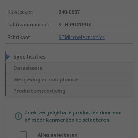
RS-stocknr.
:
240-0607
Fabrikantnummer
:
STELPD01PUR
Fabrikant
:
STMicroelectronics
Specificaties
Datasheets
Wetgeving en compliance
Productomschrijving
Zoek vergelijkbare producten door een
of meer kenmerken te selecteren.
Alles selecteren