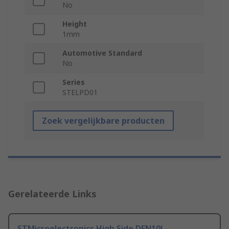
No
Height
1mm
Automotive Standard
No
Series
STELPD01
Zoek vergelijkbare producten
Gerelateerde Links
STMicroelectronics High Side DFN10L