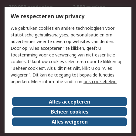
750.000 producten
2.500 merken
Bestellen
Inkoopoplossingen
We respecteren uw privacy
Retouren
Technisch advies
We gebruiken cookies en andere technologieën voor
Track & Trace
statistische gebruiksanalyses, personalisatie en om
advertenties weer te geven op websites van derden.
Wettelijk
Door op "Alles accepteren" te klikken, geeft u
toestemming voor de verwerking van niet-essentiële
Cookiebeleid
Email veiligheid
cookies. U kunt uw cookies selecteren door te klikken op
Privacybeleid
Websitevoorwaarden
"Beheer cookies". Als u dit niet wilt, klikt u op "Alles
weigeren". Dit kan de toegang tot bepaalde functies
Algemene
beperken. Meer informatie vindt u in
ons cookiebeleid
verkoopvoorwaarden
Over RS
Alles accepteren
RS Group
Over ons
Beheer cookies
RS wereldwijd
Werken bij RS
Alles weigeren
ESG