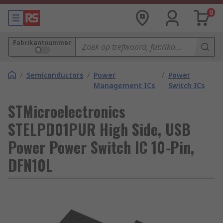
0
Fabrikantnummer
/
Semiconductors
/
Power
/
Power
Management ICs
Switch ICs
STMicroelectronics
STELPD01PUR High Side, USB
Power Power Switch IC 10-Pin,
DFN10L