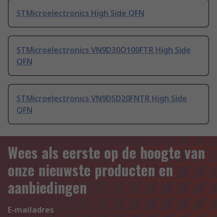
STMicroelectronics High Side QFN
STMicroelectronics VN9D30Q100FTR High Side
QFN
STMicroelectronics VN9D5D20FNTR High Side
QFN
Wees als eerste op de hoogte van
onze nieuwste producten en
aanbiedingen
E-mailadres