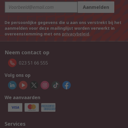
Aanmelden
De persoonlijke gegevens die u aan ons verstrekt bij het
aanmelden voor deze mailinglijst worden verwerkt in
overeenstemming met ons
privacybeleid
.
Neem contact op
023 51 66 555
Volg ons op
We aanvaarden
Services