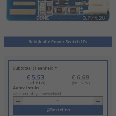
Bekijk alle Power Switch ICs
Subtotaal (1 eenheid)*
€ 5,53
€ 6,69
(excl. BTW)
(incl. BTW)
Add
Aantal stuks
to
selecteer of typ hoeveelheid
Basket
Bestellen