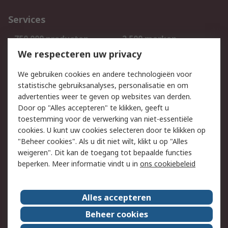
Services
750.000 producten
2.500 merken
Bestellen
Inkoopoplossingen
We respecteren uw privacy
Retouren
Technisch advies
We gebruiken cookies en andere technologieën voor
Track & Trace
statistische gebruiksanalyses, personalisatie en om
advertenties weer te geven op websites van derden.
Wettelijk
Door op "Alles accepteren" te klikken, geeft u
toestemming voor de verwerking van niet-essentiële
Cookiebeleid
Email veiligheid
cookies. U kunt uw cookies selecteren door te klikken op
Privacybeleid
Websitevoorwaarden
"Beheer cookies". Als u dit niet wilt, klikt u op "Alles
weigeren". Dit kan de toegang tot bepaalde functies
Algemene
beperken. Meer informatie vindt u in
ons cookiebeleid
verkoopvoorwaarden
Over RS
Alles accepteren
RS Group
Over ons
Beheer cookies
RS wereldwijd
Werken bij RS