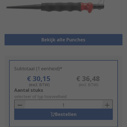
Bekijk alle Punches
Subtotaal (1 eenheid)*
€ 30,15
€ 36,48
(excl. BTW)
(incl. BTW)
Add
Aantal stuks
to
selecteer of typ hoeveelheid
Basket
Bestellen