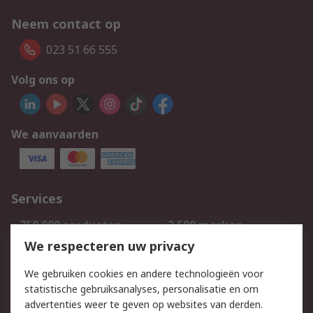
Neem contact op
023 51 66 555
Volg ons op
We aanvaarden
Services
750.000 producten
2.500 merken
Bestellen
Inkoopoplossingen
We respecteren uw privacy
Retouren
Technisch advies
We gebruiken cookies en andere technologieën voor
Track & Trace
statistische gebruiksanalyses, personalisatie en om
advertenties weer te geven op websites van derden.