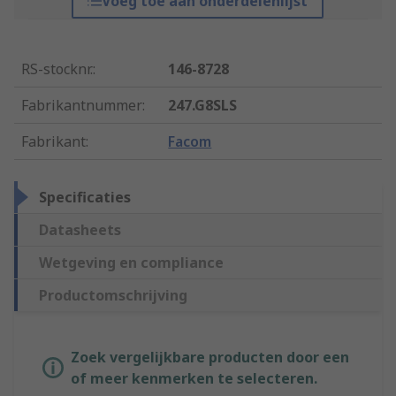
Voeg toe aan onderdelenlijst
RS-stocknr.
:
146-8728
Fabrikantnummer
:
247.G8SLS
Fabrikant
:
Facom
Specificaties
Datasheets
Wetgeving en compliance
Productomschrijving
Zoek vergelijkbare producten door een
of meer kenmerken te selecteren.