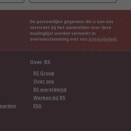
De persoonlijke gegevens die u aan ons
verstrekt bij het aanmelden voor deze
mailinglijst worden verwerkt in
overeenstemming met ons
privacybeleid
.
Over RS
RS Group
Over ons
RS wereldwijd
Werken bij RS
aarden
ESG