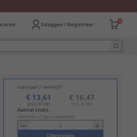
0
aceren
Inloggen / Registreer
Subtotaal (1 eenheid)*
€ 13,61
€ 16,47
(excl. BTW)
(incl. BTW)
Add
Aantal stuks
to
selecteer of typ hoeveelheid
Basket
Bestellen