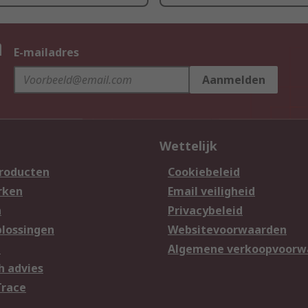
n
E-mailadres
Aanmelden
Wettelijk
producten
Cookiebeleid
rken
Email veiligheid
n
Privacybeleid
lossingen
Websitevoorwaarden
n
Algemene verkoopvoorw
h advies
Trace