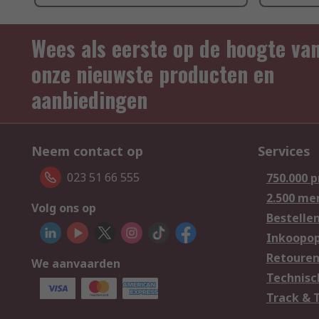
Wees als eerste op de hoogte va
onze nieuwste producten en
aanbiedingen
Neem contact op
Services
023 51 66 555
750.000 
2.500 me
Volg ons op
Bestelle
Inkoopop
Retoure
We aanvaarden
Technisc
Track & 