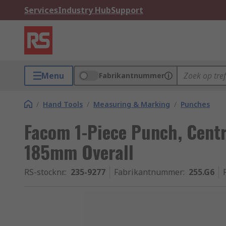
Services
Industry Hub
Support
Menu
Fabrikantnummer
/
Hand Tools
/
Measuring & Marking
/
Punches
Facom 1-Piece Punch, Cen
185mm Overall
RS-stocknr.
:
235-9277
Fabrikantnummer
:
255.G6