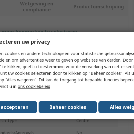
Wetgeving en
Productomschrijving
compliance
f meer kenmerken te selecteren.
ecteren uw privacy
tribuut
Waarde
n cookies en andere technologieën voor statistische gebruiksanalys
rk
Facom
tie en om advertenties weer te geven op websites van derden. Door 
 te klikken, geeft u toestemming voor de verwerking van niet-essent
oduct Type
Punch
kunt uw cookies selecteren door te klikken op "Beheer cookies". Als u 
 u op "Alles weigeren". Dit kan de toegang tot bepaalde functies beper
erall Length
185mm
vindt u in
ons cookiebeleid
ank Diameter
6mm
s accepteren
Beheer cookies
Alles wei
mber of Pieces
1
nch Type
Centre
andards/Approvals
No