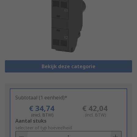
Bekijk deze categorie
Subtotaal (1 eenheid)*
€ 34,74
€ 42,04
(excl. BTW)
(incl. BTW)
Add
Aantal stuks
to
selecteer of typ hoeveelheid
Basket