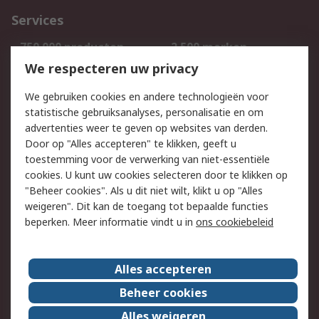
Services
750.000 producten
2.500 merken
Bestellen
Inkoopoplossingen
We respecteren uw privacy
Retouren
Technisch advies
We gebruiken cookies en andere technologieën voor
Track & Trace
statistische gebruiksanalyses, personalisatie en om
advertenties weer te geven op websites van derden.
Wettelijk
Door op "Alles accepteren" te klikken, geeft u
toestemming voor de verwerking van niet-essentiële
Cookiebeleid
Email veiligheid
cookies. U kunt uw cookies selecteren door te klikken op
Privacybeleid
Websitevoorwaarden
"Beheer cookies". Als u dit niet wilt, klikt u op "Alles
weigeren". Dit kan de toegang tot bepaalde functies
Algemene
beperken. Meer informatie vindt u in
ons cookiebeleid
verkoopvoorwaarden
Over RS
Alles accepteren
RS Group
Over ons
Beheer cookies
RS wereldwijd
Werken bij RS
Alles weigeren