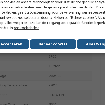
n cookies en andere technologieën voor statistische gebruiksanalys
tie en om advertenties weer te geven op websites van derden. Door 
ze
19.2 mm
 te klikken, geeft u toestemming voor de verwerking van niet-essent
kunt uw cookies selecteren door te klikken op "Beheer cookies". Als u 
Panel
 u op "Alles weigeren". Dit kan de toegang tot bepaalde functies beper
uration
SPDT
vindt u in
ons cookiebeleid
Solder
s accepteren
Beheer cookies
Alles wei
Red
IP65
Button
tage
250V ac
ting Temperature
-20°C
ation
1 NO/1 NC
ting Temperature
55°C