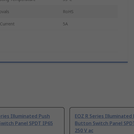
ovals
RoHS
 Current
5A
ries Illuminated Push
EOZ R Series Illuminated
Switch Panel SPDT IP65
Button Switch Panel SPD
250 V ac