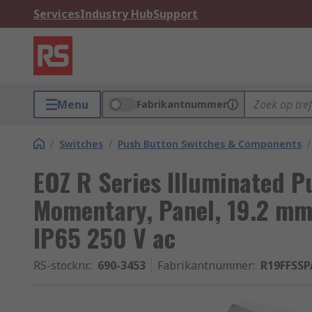
Services
Industry Hub
Support
Menu
Fabrikantnummer
/
Switches
/
Push Button Switches & Components
/
EOZ R Series Illuminated P
Momentary, Panel, 19.2 mm
IP65 250 V ac
RS-stocknr.
:
690-3453
Fabrikantnummer
:
R19FFSS