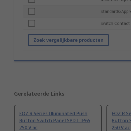
Standards/Appr
Switch Contact
Zoek vergelijkbare producten
Gerelateerde Links
EOZ R Series Illuminated Push
EOZ R Se
Button Switch Panel SPDT IP65
Button 
250 V ac
250 V ac