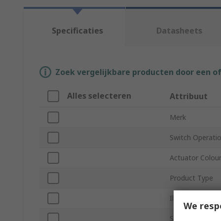
Specificaties
Datasheets
Zoek vergelijkbare producten door een o
Alles selecteren
Attribuut
Merk
Switch Operati
Actuator Colou
Product Type
Illuminated
We resp
Series