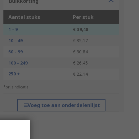
Bulkkorting
Aantal stuks
Per stuk
1 - 9
€ 39,48
10 - 49
€ 35,17
50 - 99
€ 30,84
100 - 249
€ 26,45
250 +
€ 22,14
*prijsindicatie
Voeg toe aan onderdelenlijst