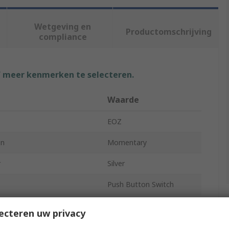
Wetgeving en
Productomschrijving
compliance
f meer kenmerken te selecteren.
Waarde
EOZ
on
Momentary
r
Silver
Push Button Switch
Yes
ecteren uw privacy
R