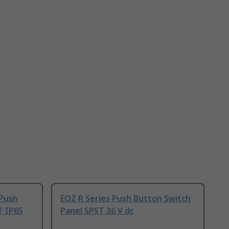
 Push
EOZ R Series Push Button Switch
T IP65
Panel SPST 36 V dc