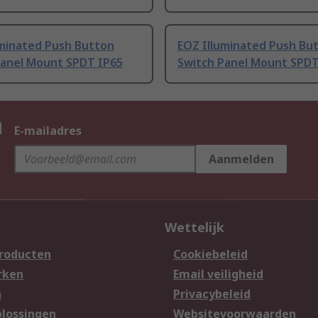
uminated Push Button
EOZ Illuminated Push Bu
Panel Mount SPDT IP65
Switch Panel Mount SPDT
n
E-mailadres
Aanmelden
Wettelijk
producten
Cookiebeleid
rken
Email veiligheid
n
Privacybeleid
lossingen
Websitevoorwaarden