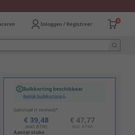
0
aceren
Inloggen / Registreer
Bulkkorting beschikbaar
Bekijk bulkkorting
Subtotaal (1 eenheid)*
€ 39,48
€ 47,77
(excl. BTW)
(incl. BTW)
Add
Aantal stuks