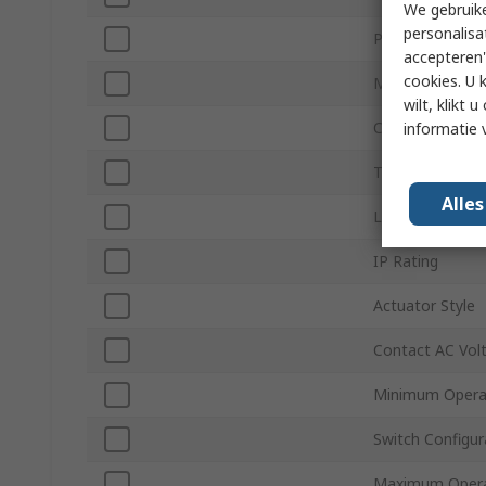
We gebruike
personalisa
Panel Cutout Si
accepteren"
cookies. U 
Mount Type
wilt, klikt
Contact Config
informatie 
Terminal Type
Alle
LED Colour
IP Rating
Actuator Style
Contact AC Vol
Minimum Opera
Switch Configur
Maximum Opera