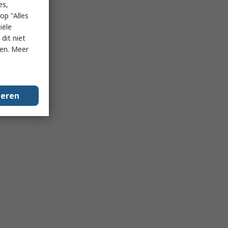
es,
op "Alles
iële
dit niet
ken. Meer
geren