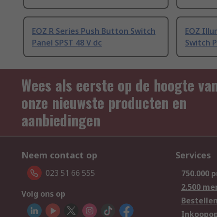
EOZ R Series Push Button Switch
EOZ Ill
Panel SPST 48 V dc
Switch 
Wees als eerste op de hoogte va
onze nieuwste producten en
aanbiedingen
Neem contact op
Services
023 51 66 555
750.000 
2.500 me
Volg ons op
Bestelle
Inkoopop