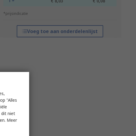
1 +
€ 8,03
€ 0,08
*prijsindicatie
Voeg toe aan onderdelenlijst
es,
op "Alles
iële
dit niet
ken. Meer