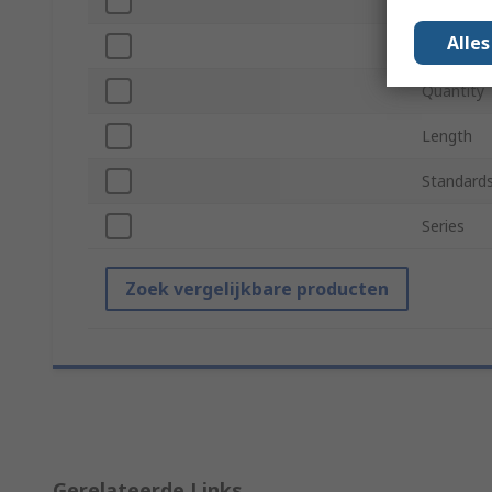
Material
Alle
Thread Si
Quantity
Length
Standards
Series
Zoek vergelijkbare producten
Gerelateerde Links