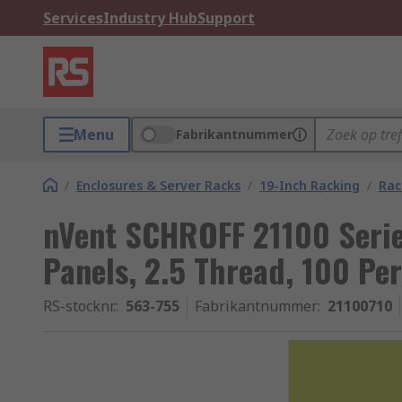
Services
Industry Hub
Support
Menu
Fabrikantnummer
/
Enclosures & Server Racks
/
19-Inch Racking
/
Rac
nVent SCHROFF 21100 Series
Panels, 2.5 Thread, 100 Pe
RS-stocknr.
:
563-755
Fabrikantnummer
:
21100710