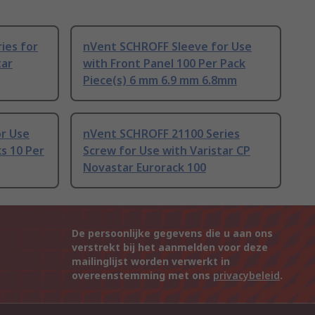
ies for
nVent SCHROFF Sleeve for Use
tar
with Front Panel 100 Per Pack
Piece(s) 6 mm 6.9 mm 6.8mm
r Use
nVent SCHROFF 21100 Series
s 10 Per
Screw for Use with Varistar CP
Novastar Eurorack 100
De persoonlijke gegevens die u aan ons
verstrekt bij het aanmelden voor deze
mailinglijst worden verwerkt in
overeenstemming met ons
privacybeleid
.