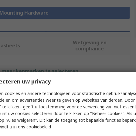
k Mounting Hardware
Wetgeving en
tasheets
compliance
f meer kenmerken te selecteren.
ecteren uw privacy
ut
Waarde
n cookies en andere technologieën voor statistische gebruiksanalys
nVent SCHROFF
tie en om advertenties weer te geven op websites van derden. Door 
 te klikken, geeft u toestemming voor de verwerking van niet-essent
Type
Set Screw
kunt uw cookies selecteren door te klikken op "Beheer cookies". Als u 
 u op "Alles weigeren". Dit kan de toegang tot bepaalde functies beper
ith
Front Panels
vindt u in
ons cookiebeleid