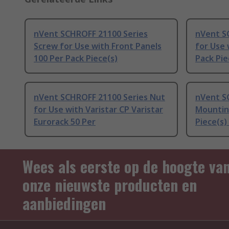
nVent SCHROFF 21100 Series
nVent S
Screw for Use with Front Panels
for Use 
100 Per Pack Piece(s)
Pack Pie
nVent SCHROFF 21100 Series Nut
nVent S
for Use with Varistar CP Varistar
Mounting
Eurorack 50 Per
Piece(s
Wees als eerste op de hoogte va
onze nieuwste producten en
aanbiedingen