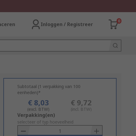
0
aceren
Inloggen / Registreer
Subtotaal (1 verpakking van 100
eenheden)*
€ 8,03
€ 9,72
(excl. BTW)
(incl. BTW)
Add
Verpakking(en)
to
selecteer of typ hoeveelheid
Basket