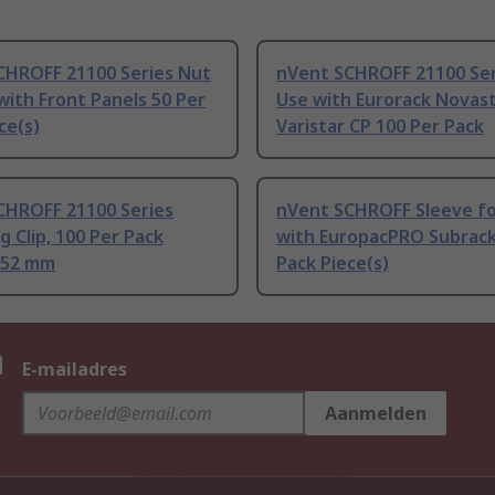
CHROFF 21100 Series Nut
nVent SCHROFF 21100 Ser
with Front Panels 50 Per
Use with Eurorack Novas
ce(s)
Varistar CP 100 Per Pack
CHROFF 21100 Series
nVent SCHROFF Sleeve fo
 Clip, 100 Per Pack
with EuropacPRO Subrack
) 52 mm
Pack Piece(s)
n
E-mailadres
Aanmelden