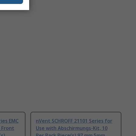
ries EMC
nVent SCHROFF 21101 Series for
h Front
Use with Abschirmungs-Kit, 10
(s)
Per Pack Piece(s) 97 mm 5mm