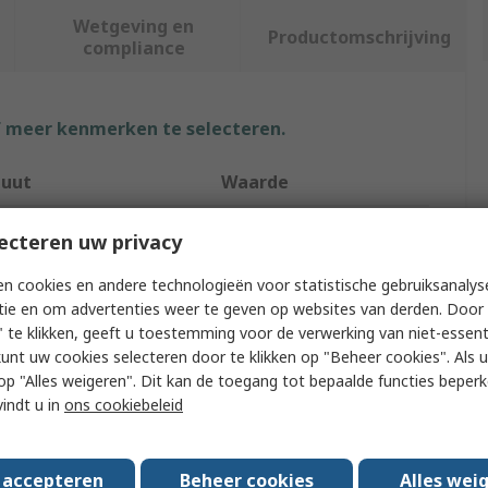
Wetgeving en
Productomschrijving
compliance
f meer kenmerken te selecteren.
buut
Waarde
nVent SCHROFF
ecteren uw privacy
ory Type
Screw
n cookies en andere technologieën voor statistische gebruiksanalys
tie en om advertenties weer te geven op websites van derden. Door 
t Type
Screw
 te klikken, geeft u toestemming voor de verwerking van niet-essent
kunt uw cookies selecteren door te klikken op "Beheer cookies". Als u 
e With
Cabinet
 u op "Alles weigeren". Dit kan de toegang tot bepaalde functies beper
vindt u in
ons cookiebeleid
l
Steel
 Size
M5
s accepteren
Beheer cookies
Alles wei