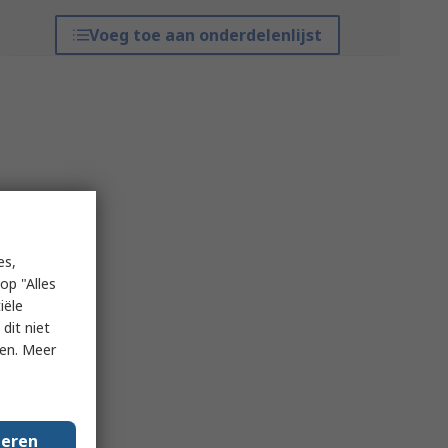
Voeg toe aan onderdelenlijst
es,
op "Alles
iële
dit niet
ken. Meer
geren