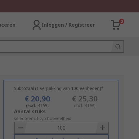
0
aceren
Inloggen / Registreer
Subtotaal (1 verpakking van 100 eenheden)*
€ 20,90
€ 25,30
(excl. BTW)
(incl. BTW)
Add
Aantal stuks
to
selecteer of typ hoeveelheid
Basket