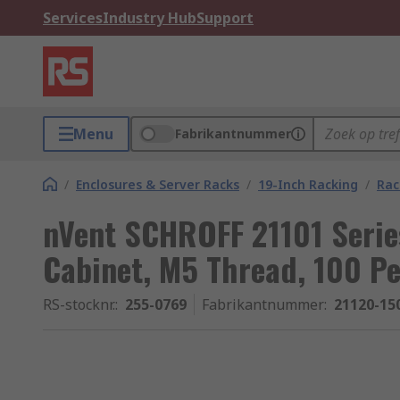
Services
Industry Hub
Support
Menu
Fabrikantnummer
/
Enclosures & Server Racks
/
19-Inch Racking
/
Rac
nVent SCHROFF 21101 Serie
Cabinet, M5 Thread, 100 Pe
RS-stocknr.
:
255-0769
Fabrikantnummer
:
21120-15