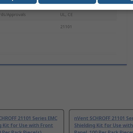
ty
100Per Pack
rds/Approvals
UL, CE
21101
CHROFF 21101 Series EMC
nVent SCHROFF 21101 Se
g Kit for Use with Front
Shielding Kit for Use wit
0 Per Pack Piece(s)
Panel, 100 Per Pack Piece