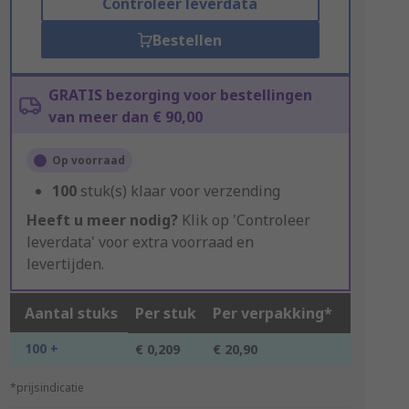
Controleer leverdata
Bestellen
GRATIS bezorging voor bestellingen
van meer dan € 90,00
Op voorraad
100
stuk(s) klaar voor verzending
Heeft u meer nodig?
Klik op 'Controleer
leverdata' voor extra voorraad en
levertijden.
Aantal stuks
Per stuk
Per verpakking*
100 +
€ 0,209
€ 20,90
*prijsindicatie