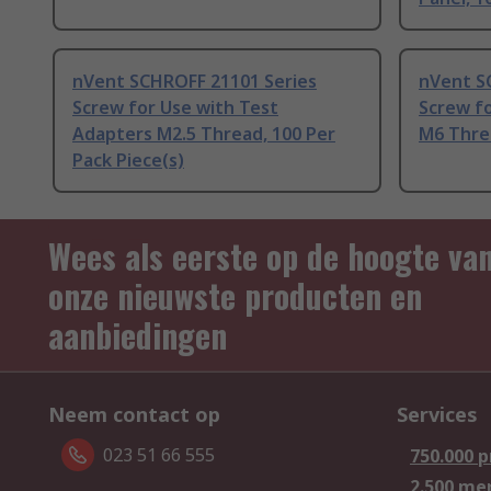
nVent SCHROFF 21101 Series
nVent S
Screw for Use with Test
Screw fo
Adapters M2.5 Thread, 100 Per
M6 Threa
Pack Piece(s)
Wees als eerste op de hoogte va
onze nieuwste producten en
aanbiedingen
Neem contact op
Services
023 51 66 555
750.000 
2.500 me