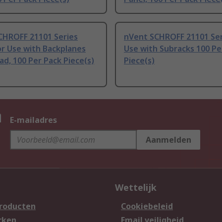
CHROFF 21101 Series
nVent SCHROFF 21101 Ser
r Use with Backplanes
Use with Subracks 100 Pe
d, 100 Per Pack Piece(s)
Piece(s)
n
E-mailadres
Aanmelden
Wettelijk
producten
Cookiebeleid
rken
Email veiligheid