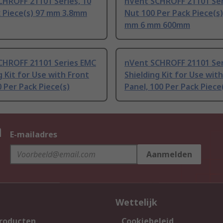
CHROFF 21101 Series, 10
nVent SCHROFF 21101 Seri
k Piece(s) 97 mm 3.8mm
Nut 100 Per Pack Piece(s
mm 6 mm 600mm
CHROFF 21101 Series EMC
nVent SCHROFF 21101 Se
g Kit for Use with Front
Shielding Kit for Use wit
0 Per Pack Piece(s)
Panel, 100 Per Pack Piece
n
E-mailadres
Aanmelden
Wettelijk
producten
Cookiebeleid