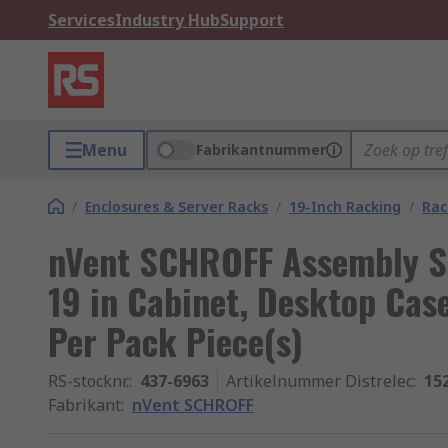
Services
Industry Hub
Support
Menu
Fabrikantnummer
/
Enclosures & Server Racks
/
19-Inch Racking
/
Rac
nVent SCHROFF Assembly Sc
19 in Cabinet, Desktop Cas
Per Pack Piece(s)
RS-stocknr.
:
437-6963
Artikelnummer Distrelec
:
15
Fabrikant
:
nVent SCHROFF