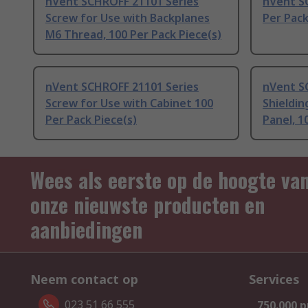
nVent SCHROFF 21101 Series
nVent S
Screw for Use with Backplanes
Per Pac
M6 Thread, 100 Per Pack Piece(s)
nVent SCHROFF 21101 Series
nVent S
Screw for Use with Cabinet 100
Shieldin
Per Pack Piece(s)
Panel, 1
Wees als eerste op de hoogte va
onze nieuwste producten en
aanbiedingen
Neem contact op
Services
023 51 66 555
750.000 