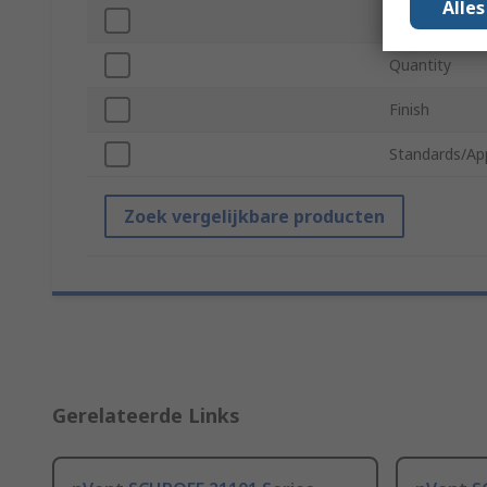
Alle
Thread Size
Quantity
Finish
Standards/Ap
Zoek vergelijkbare producten
Gerelateerde Links