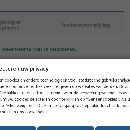
geving en
Productomschrijving
mpliance
f meer kenmerken te selecteren.
Waarde
ecteren uw privacy
nVent SCHROFF
n cookies en andere technologieën voor statistische gebruiksanalys
tie en om advertenties weer te geven op websites van derden. Door 
pe
Assembly Screw Pack
 te klikken, geeft u toestemming voor de verwerking van niet-essent
kunt uw cookies selecteren door te klikken op "Beheer cookies". Als u 
Assembly Kit
 u op "Alles weigeren". Dit kan de toegang tot bepaalde functies beper
19 in Cabinet, Desktop Case
vindt u in
ons cookiebeleid
Steel