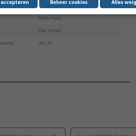
s accepteren
Beheer cookies
Alles wei
M6 x 16
50Per Pack
Zinc Plated
provals
IEC, UL