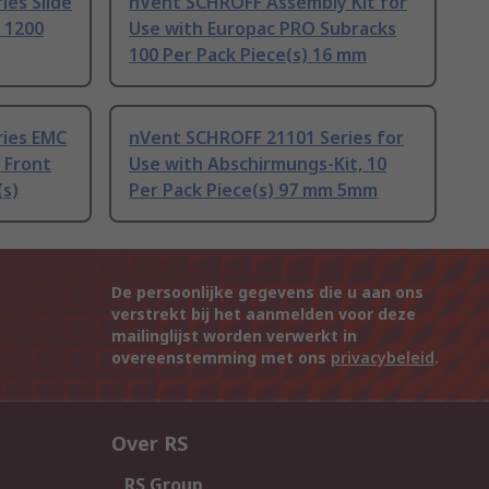
es Slide
nVent SCHROFF Assembly Kit for
) 1200
Use with Europac PRO Subracks
100 Per Pack Piece(s) 16 mm
ries EMC
nVent SCHROFF 21101 Series for
h Front
Use with Abschirmungs-Kit, 10
(s)
Per Pack Piece(s) 97 mm 5mm
De persoonlijke gegevens die u aan ons
verstrekt bij het aanmelden voor deze
mailinglijst worden verwerkt in
overeenstemming met ons
privacybeleid
.
Over RS
RS Group