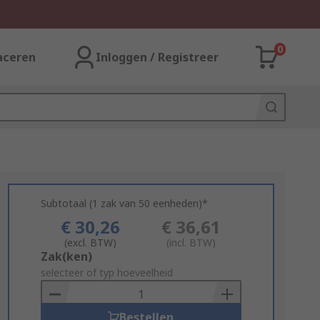
0
aceren
Inloggen / Registreer
Subtotaal (1 zak van 50 eenheden)*
€ 30,26
€ 36,61
(excl. BTW)
(incl. BTW)
Add
Zak(ken)
to
selecteer of typ hoeveelheid
Basket
Bestellen