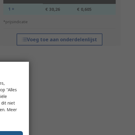
1 +
€ 30,26
€ 0,605
*prijsindicatie
Voeg toe aan onderdelenlijst
es,
op "Alles
iële
dit niet
ken. Meer