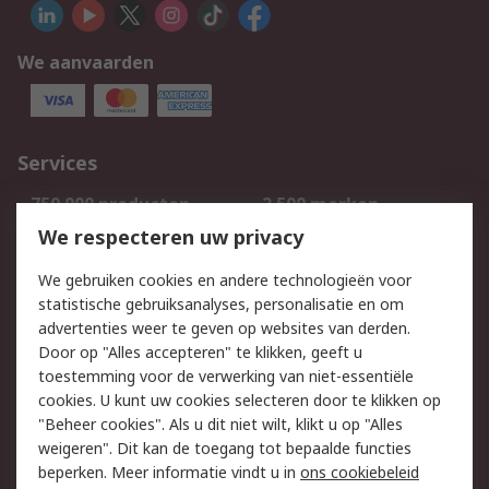
We aanvaarden
Services
750.000 producten
2.500 merken
Bestellen
Inkoopoplossingen
We respecteren uw privacy
Retouren
Technisch advies
We gebruiken cookies en andere technologieën voor
Track & Trace
statistische gebruiksanalyses, personalisatie en om
advertenties weer te geven op websites van derden.
Wettelijk
Door op "Alles accepteren" te klikken, geeft u
toestemming voor de verwerking van niet-essentiële
Cookiebeleid
Email veiligheid
cookies. U kunt uw cookies selecteren door te klikken op
Privacybeleid
Websitevoorwaarden
"Beheer cookies". Als u dit niet wilt, klikt u op "Alles
weigeren". Dit kan de toegang tot bepaalde functies
Algemene
beperken. Meer informatie vindt u in
ons cookiebeleid
verkoopvoorwaarden