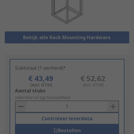
Bekijk alle Rack Mounting Hardware
Subtotaal (1 eenheid)*
€ 43,49
€ 52,62
(excl. BTW)
(incl. BTW)
Add
Aantal stuks
to
selecteer of typ hoeveelheid
Basket
Controleer leverdata
Bestellen