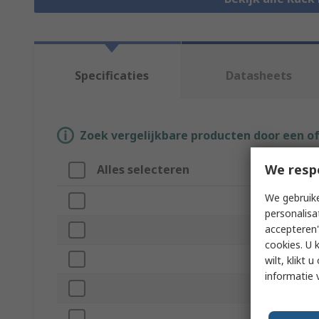
Specificaties
Datasheets
Zoek vergelijkbare producten door een o
We resp
Alles selecteren
Attri
We gebruike
Merk
personalisa
accepteren"
Produc
cookies. U 
Access
wilt, klikt
informatie 
For Us
Materia