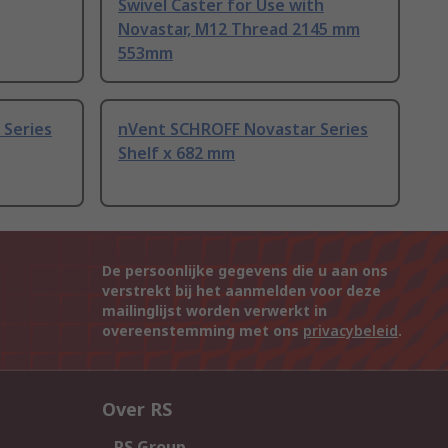
Swivel Caster for Use with
Novastar, M12 Thread 2145 mm
553mm
 Series
nVent SCHROFF Novastar Series
Shelf x 682 mm
De persoonlijke gegevens die u aan ons
verstrekt bij het aanmelden voor deze
mailinglijst worden verwerkt in
overeenstemming met ons
privacybeleid
.
Over RS
RS Group