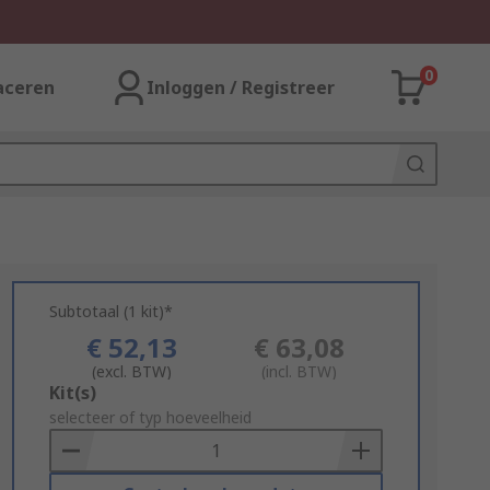
0
aceren
Inloggen / Registreer
Subtotaal (1 kit)*
€ 52,13
€ 63,08
(excl. BTW)
(incl. BTW)
Add
Kit(s)
to
selecteer of typ hoeveelheid
Basket