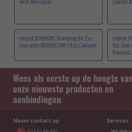
with Novastar
Castor K
nVent SCHROFF Stacking Kit for
nVent S
Use with NOVASTAR 19 in Cabinet
for Use 
Piece(s
Wees als eerste op de hoogte va
onze nieuwste producten en
aanbiedingen
Neem contact op
Services
023 51 66 555
750.000 