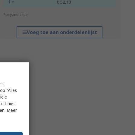
1 +
€ 52,13
*prijsindicatie
Voeg toe aan onderdelenlijst
es,
op "Alles
iële
dit niet
ken. Meer