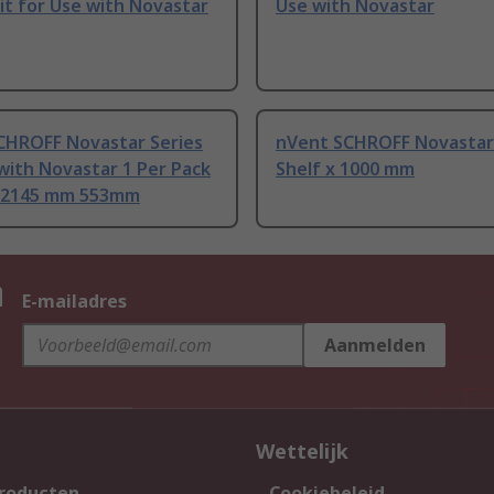
it for Use with Novastar
Use with Novastar
CHROFF Novastar Series
nVent SCHROFF Novastar
with Novastar 1 Per Pack
Shelf x 1000 mm
) 2145 mm 553mm
n
E-mailadres
Aanmelden
Wettelijk
producten
Cookiebeleid