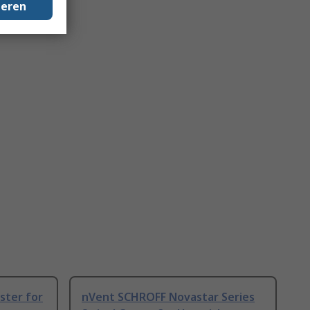
geren
ster for
nVent SCHROFF Novastar Series