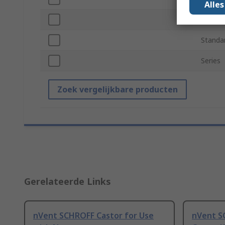
Alle
Height
Standa
Series
Zoek vergelijkbare producten
Gerelateerde Links
nVent SCHROFF Castor for Use
nVent S