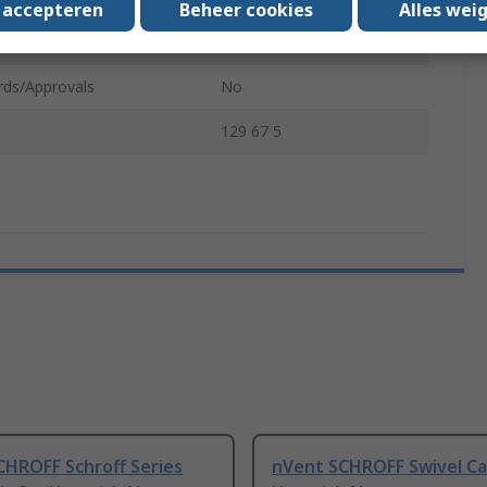
s accepteren
Beheer cookies
Alles wei
80mm
rds/Approvals
No
129 67 5
CHROFF Schroff Series
nVent SCHROFF Swivel Ca