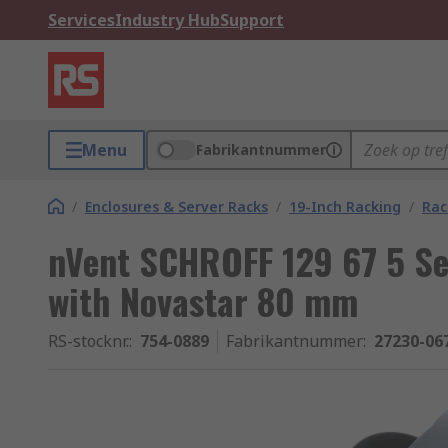
Services
Industry Hub
Support
Menu
Fabrikantnummer
/
Enclosures & Server Racks
/
19-Inch Racking
/
Rac
nVent SCHROFF 129 67 5 Ser
with Novastar 80 mm
RS-stocknr.
:
754-0889
Fabrikantnummer
:
27230-06