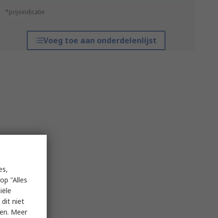
*prijsindicatie
Voeg toe aan onderdelenlijst
es,
op "Alles
iële
dit niet
ken. Meer