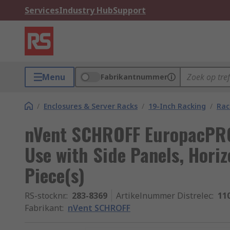
Services
Industry Hub
Support
Menu
Fabrikantnummer
/
Enclosures & Server Racks
/
19-Inch Racking
/
Rac
nVent SCHROFF EuropacPRO 
Use with Side Panels, Horiz
Piece(s)
RS-stocknr.
:
283-8369
Artikelnummer Distrelec
:
11
Fabrikant
:
nVent SCHROFF