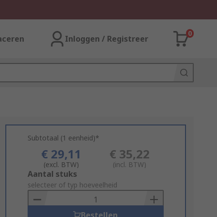
0
aceren
Inloggen / Registreer
Subtotaal (1 eenheid)*
€ 29,11
€ 35,22
(excl. BTW)
(incl. BTW)
Add
Aantal stuks
to
selecteer of typ hoeveelheid
Basket
Bestellen