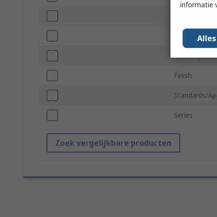
informatie 
For Use With
Material
Alle
Quantity
Finish
Standards/Ap
Series
Zoek vergelijkbare producten