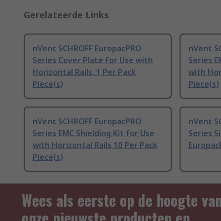
Gerelateerde Links
nVent SCHROFF EuropacPRO
nVent S
Series Cover Plate for Use with
Series E
Horizontal Rails, 1 Per Pack
with Hor
Piece(s)
Piece(s)
nVent SCHROFF EuropacPRO
nVent S
Series EMC Shielding Kit for Use
Series S
with Horizontal Rails 10 Per Pack
EuropacP
Piece(s)
Wees als eerste op de hoogte va
onze nieuwste producten en