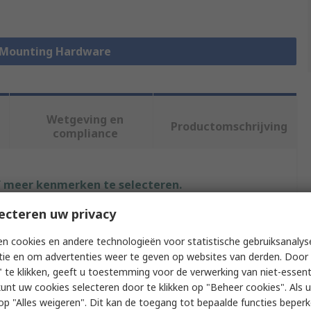
k Mounting Hardware
Wetgeving en
Productomschrijving
compliance
f meer kenmerken te selecteren.
ecteren uw privacy
Waarde
n cookies en andere technologieën voor statistische gebruiksanalys
nVent SCHROFF
tie en om advertenties weer te geven op websites van derden. Door 
 te klikken, geeft u toestemming voor de verwerking van niet-essent
Cover Plate
kunt uw cookies selecteren door te klikken op "Beheer cookies". Als u 
 u op "Alles weigeren". Dit kan de toegang tot bepaalde functies beper
pe
Cover Plate