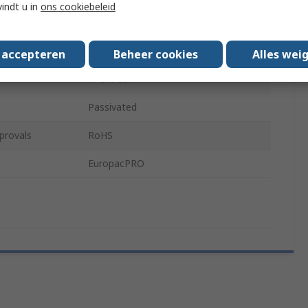
vindt u in
ons cookiebeleid
Side Panels, Horizontal Rails
Aluminium
s accepteren
Beheer cookies
Alles wei
1Per Pack
Passivated
provals
RoHS
EuropacPRO