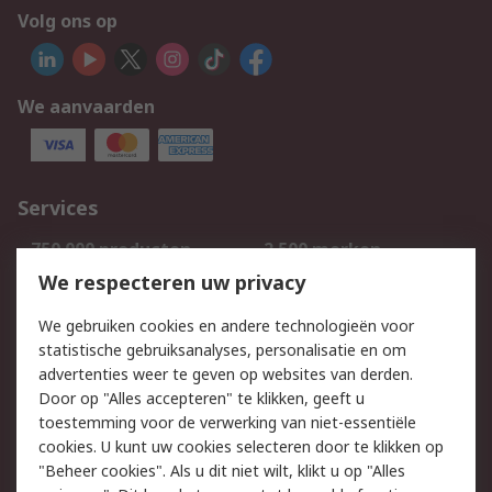
Volg ons op
We aanvaarden
Services
750.000 producten
2.500 merken
Bestellen
Inkoopoplossingen
We respecteren uw privacy
Retouren
Technisch advies
We gebruiken cookies en andere technologieën voor
Track & Trace
statistische gebruiksanalyses, personalisatie en om
advertenties weer te geven op websites van derden.
Wettelijk
Door op "Alles accepteren" te klikken, geeft u
toestemming voor de verwerking van niet-essentiële
Cookiebeleid
Email veiligheid
cookies. U kunt uw cookies selecteren door te klikken op
Privacybeleid
Websitevoorwaarden
"Beheer cookies". Als u dit niet wilt, klikt u op "Alles