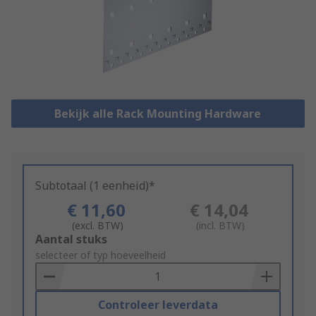
Bekijk alle Rack Mounting Hardware
Subtotaal (1 eenheid)*
€ 11,60
€ 14,04
(excl. BTW)
(incl. BTW)
Add
Aantal stuks
to
selecteer of typ hoeveelheid
Basket
Controleer leverdata