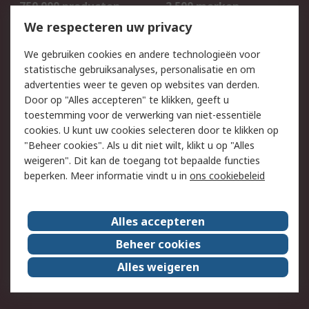
750.000 producten
2.500 merken
Bestellen
Inkoopoplossingen
We respecteren uw privacy
Retouren
Technisch advies
We gebruiken cookies en andere technologieën voor
Track & Trace
statistische gebruiksanalyses, personalisatie en om
advertenties weer te geven op websites van derden.
Wettelijk
Door op "Alles accepteren" te klikken, geeft u
toestemming voor de verwerking van niet-essentiële
Cookiebeleid
Email veiligheid
cookies. U kunt uw cookies selecteren door te klikken op
Privacybeleid
Websitevoorwaarden
"Beheer cookies". Als u dit niet wilt, klikt u op "Alles
weigeren". Dit kan de toegang tot bepaalde functies
Algemene
beperken. Meer informatie vindt u in
ons cookiebeleid
verkoopvoorwaarden
Over RS
Alles accepteren
RS Group
Over ons
Beheer cookies
RS wereldwijd
Werken bij RS
Alles weigeren
ESG