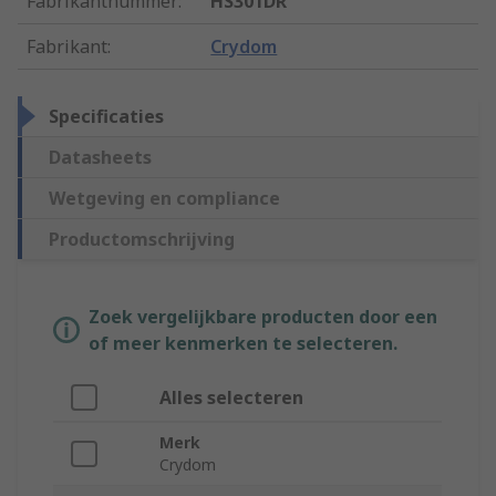
Fabrikantnummer
:
HS301DR
Fabrikant
:
Crydom
Specificaties
Datasheets
Wetgeving en compliance
Productomschrijving
Zoek vergelijkbare producten door een
of meer kenmerken te selecteren.
Alles selecteren
Merk
Crydom