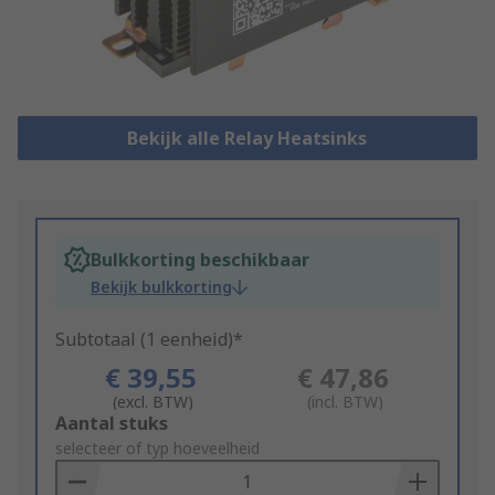
Bekijk alle Relay Heatsinks
Bulkkorting beschikbaar
Bekijk bulkkorting
Subtotaal (1 eenheid)*
€ 39,55
€ 47,86
(excl. BTW)
(incl. BTW)
Add
Aantal stuks
to
selecteer of typ hoeveelheid
Basket