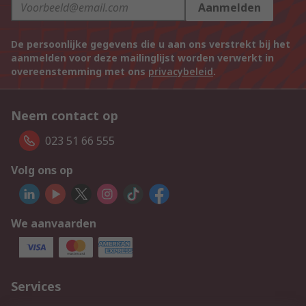
Aanmelden
De persoonlijke gegevens die u aan ons verstrekt bij het
aanmelden voor deze mailinglijst worden verwerkt in
overeenstemming met ons
privacybeleid
.
Neem contact op
023 51 66 555
Volg ons op
We aanvaarden
Services