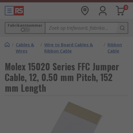
0
Fabrikantnummer
/
Cables &
/
Wire to Board Cables &
/
Ribbon
Wires
Ribbon Cable
Cable
Molex 15020 Series FFC Jumper
Cable, 12, 0.50 mm Pitch, 152
mm Length