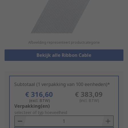
Afbeelding representeert productcategorie
Bekijk alle Ribbon Cable
Subtotaal (1 verpakking van 100 eenheden)*
€ 316,60
€ 383,09
(excl. BTW)
(incl. BTW)
Add
Verpakking(en)
to
selecteer of typ hoeveelheid
Basket