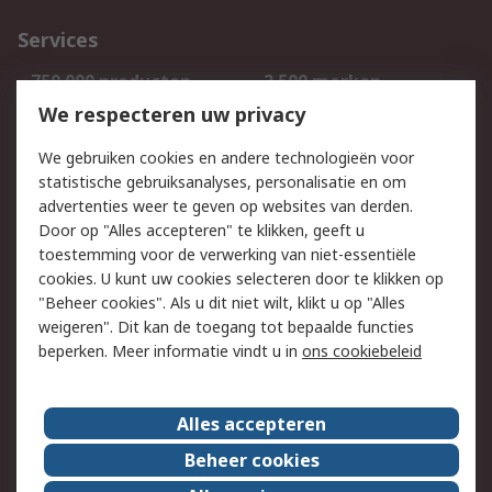
Services
750.000 producten
2.500 merken
Bestellen
Inkoopoplossingen
We respecteren uw privacy
Retouren
Technisch advies
We gebruiken cookies en andere technologieën voor
Track & Trace
statistische gebruiksanalyses, personalisatie en om
advertenties weer te geven op websites van derden.
Wettelijk
Door op "Alles accepteren" te klikken, geeft u
toestemming voor de verwerking van niet-essentiële
Cookiebeleid
Email veiligheid
cookies. U kunt uw cookies selecteren door te klikken op
Privacybeleid
Websitevoorwaarden
"Beheer cookies". Als u dit niet wilt, klikt u op "Alles
weigeren". Dit kan de toegang tot bepaalde functies
Algemene
beperken. Meer informatie vindt u in
ons cookiebeleid
verkoopvoorwaarden
Over RS
Alles accepteren
RS Group
Over ons
Beheer cookies
RS wereldwijd
Werken bij RS