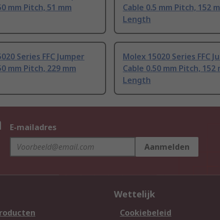
50 mm Pitch, 51 mm
Cable 0.5 mm Pitch, 152 
Length
020 Series FFC Jumper
Molex 15020 Series FFC J
50 mm Pitch, 229 mm
Cable 0.50 mm Pitch, 152
Length
n
E-mailadres
Aanmelden
Wettelijk
producten
Cookiebeleid