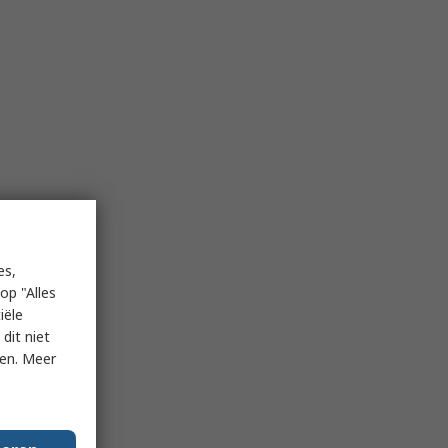
es,
op "Alles
iële
dit niet
ken. Meer