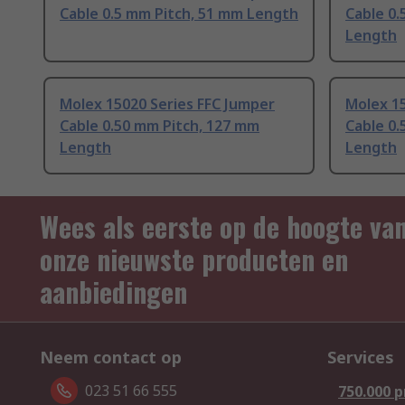
Cable 0.5 mm Pitch, 51 mm Length
Cable 0.
Length
Molex 15020 Series FFC Jumper
Molex 15
Cable 0.50 mm Pitch, 127 mm
Cable 0.
Length
Length
Wees als eerste op de hoogte va
onze nieuwste producten en
aanbiedingen
Neem contact op
Services
023 51 66 555
750.000 