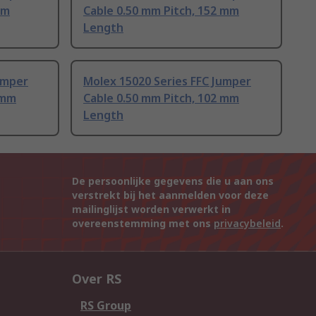
mm
Cable 0.50 mm Pitch, 152 mm
Length
umper
Molex 15020 Series FFC Jumper
 mm
Cable 0.50 mm Pitch, 102 mm
Length
De persoonlijke gegevens die u aan ons
verstrekt bij het aanmelden voor deze
mailinglijst worden verwerkt in
overeenstemming met ons
privacybeleid
.
Over RS
RS Group