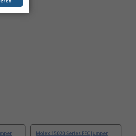
geren
umper
Molex 15020 Series FFC Jumper