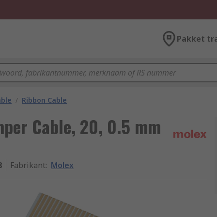
Pakket tr
able
/
Ribbon Cable
mper Cable, 20, 0.5 mm
8
Fabrikant
:
Molex