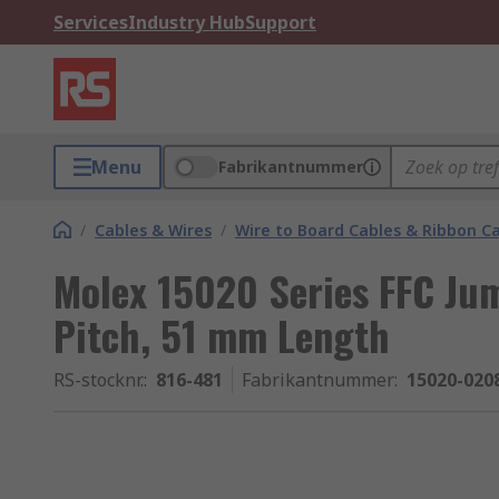
Services
Industry Hub
Support
Menu
Fabrikantnummer
/
Cables & Wires
/
Wire to Board Cables & Ribbon C
Molex 15020 Series FFC Ju
Pitch, 51 mm Length
RS-stocknr.
:
816-481
Fabrikantnummer
:
15020-020