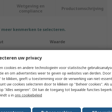
Wetgeving en
Productomschrijving
compliance
f meer kenmerken te selecteren.
ut
Waarde
Molex
ecteren uw privacy
Type
FFC Jumper Cable
n cookies en andere technologieën voor statistische gebruiksanalys
0.5mm
tie en om advertenties weer te geven op websites van derden. Door 
 te klikken, geeft u toestemming voor de verwerking van niet-essent
terial
Polyester
kunt uw cookies selecteren door te klikken op "Beheer cookies". Als u 
 u op "Alles weigeren". Dit kan de toegang tot bepaalde functies beper
15020
vindt u in
ons cookiebeleid
ngth
51mm