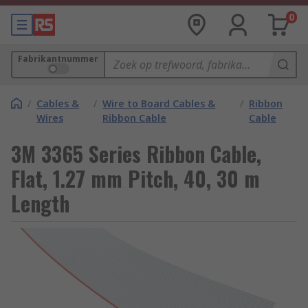
0
Fabrikantnummer
/
Cables &
/
Wire to Board Cables &
/
Ribbon
Wires
Ribbon Cable
Cable
3M 3365 Series Ribbon Cable,
Flat, 1.27 mm Pitch, 40, 30 m
Length