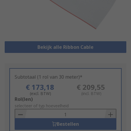
Bekijk alle Ribbon Cable
Subtotaal (1 rol van 30 meter)*
€ 173,18
€ 209,55
(excl. BTW)
(incl. BTW)
Add
Rol(len)
to
selecteer of typ hoeveelheid
Basket
Bestellen