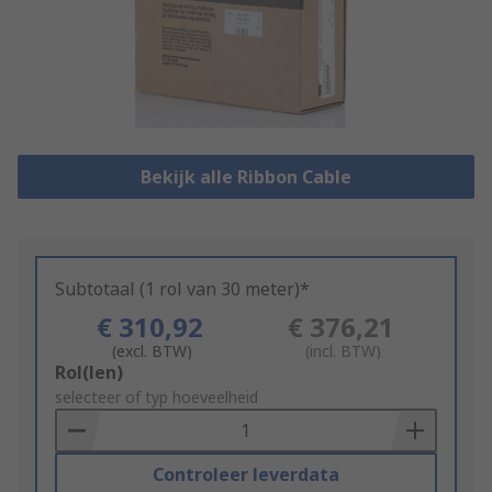
Bekijk alle Ribbon Cable
Subtotaal (1 rol van 30 meter)*
€ 310,92
€ 376,21
(excl. BTW)
(incl. BTW)
Add
Rol(len)
to
selecteer of typ hoeveelheid
Basket
Controleer leverdata