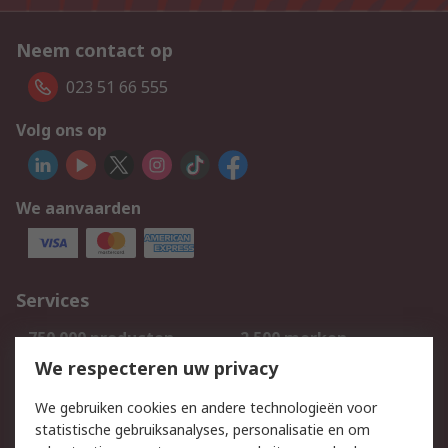
Neem contact op
023 51 66 555
Volg ons op
We aanvaarden
Services
750.000 producten
2.500 merken
Bestellen
Inkoopoplossingen
We respecteren uw privacy
Retouren
Technisch advies
We gebruiken cookies en andere technologieën voor
Track & Trace
statistische gebruiksanalyses, personalisatie en om