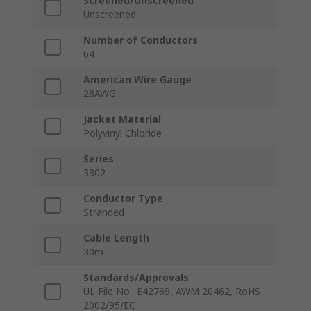
Screened/Unscreened
Unscreened
Number of Conductors
64
American Wire Gauge
28AWG
Jacket Material
Polyvinyl Chloride
Series
3302
Conductor Type
Stranded
Cable Length
30m
Standards/Approvals
UL File No.: E42769, AWM 20462, RoHS
2002/95/EC