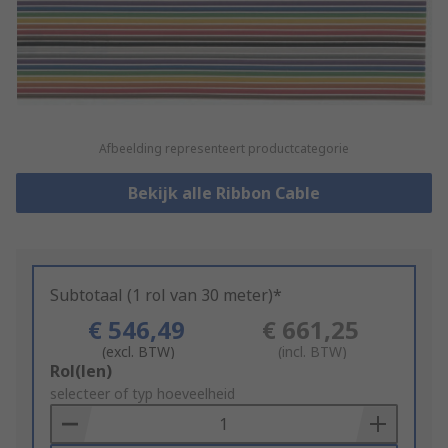
Afbeelding representeert productcategorie
Bekijk alle Ribbon Cable
Subtotaal (1 rol van 30 meter)*
€ 546,49
€ 661,25
(excl. BTW)
(incl. BTW)
Add
Rol(len)
to
selecteer of typ hoeveelheid
Basket