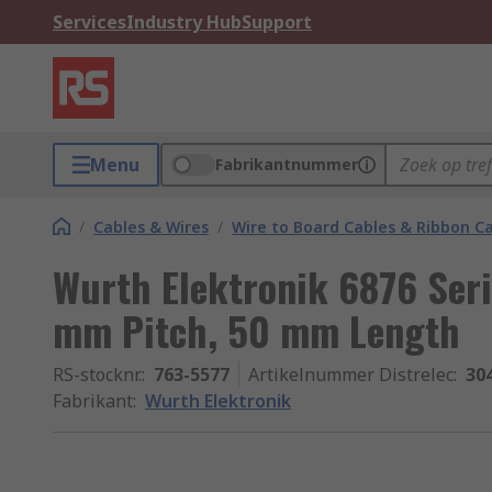
Services
Industry Hub
Support
Menu
Fabrikantnummer
/
Cables & Wires
/
Wire to Board Cables & Ribbon C
Wurth Elektronik 6876 Seri
mm Pitch, 50 mm Length
RS-stocknr.
:
763-5577
Artikelnummer Distrelec
:
30
Fabrikant
:
Wurth Elektronik