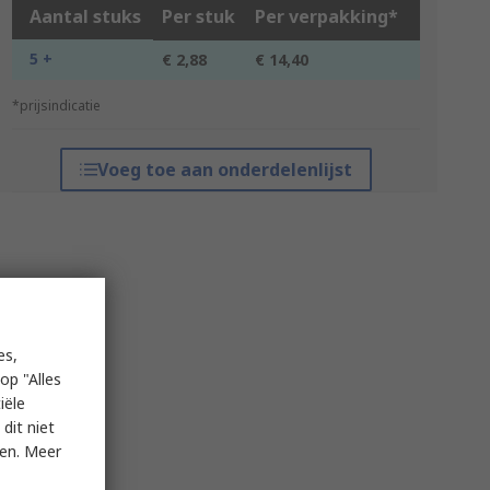
Aantal stuks
Per stuk
Per verpakking*
5 +
€ 2,88
€ 14,40
*prijsindicatie
Voeg toe aan onderdelenlijst
es,
op "Alles
iële
dit niet
ken. Meer