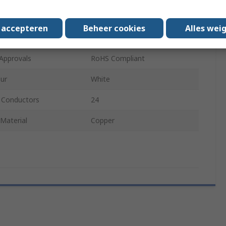
rial
Polyphenylene Ether
s accepteren
Beheer cookies
Alles wei
th
50mm
Approvals
RoHS Compliant
our
White
 Conductors
24
Material
Copper