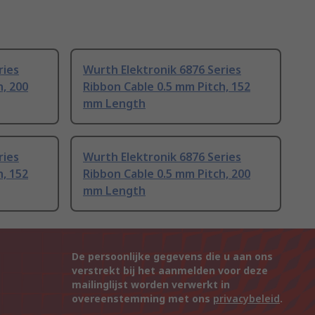
ries
Wurth Elektronik 6876 Series
h, 200
Ribbon Cable 0.5 mm Pitch, 152
mm Length
ries
Wurth Elektronik 6876 Series
h, 152
Ribbon Cable 0.5 mm Pitch, 200
mm Length
De persoonlijke gegevens die u aan ons
verstrekt bij het aanmelden voor deze
mailinglijst worden verwerkt in
overeenstemming met ons
privacybeleid
.