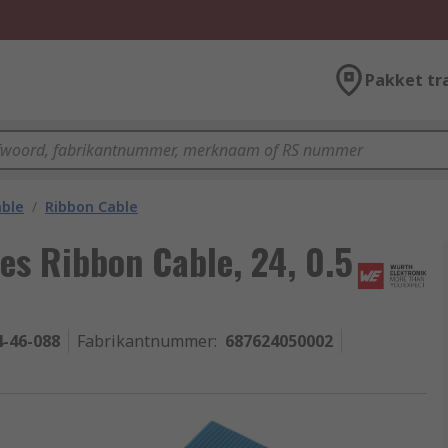
Pakket tr
able
/
Ribbon Cable
es Ribbon Cable, 24, 0.5
4-46-088
Fabrikantnummer
:
687624050002