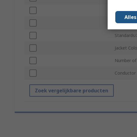
Jacket Mate
Alle
Cable Leng
Standards/
Jacket Col
Number of
Conductor 
Zoek vergelijkbare producten