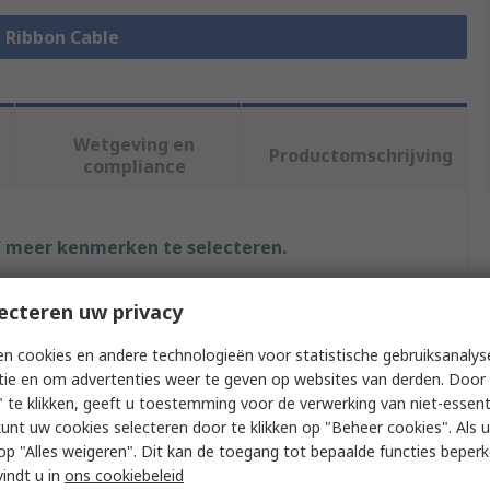
e Ribbon Cable
Wetgeving en
Productomschrijving
compliance
f meer kenmerken te selecteren.
t
Waarde
ecteren uw privacy
Wurth Elektronik
n cookies en andere technologieën voor statistische gebruiksanalys
tie en om advertenties weer te geven op websites van derden. Door 
ype
Ribbon Cable
 te klikken, geeft u toestemming voor de verwerking van niet-essent
kunt uw cookies selecteren door te klikken op "Beheer cookies". Als u 
0.5mm
 u op "Alles weigeren". Dit kan de toegang tot bepaalde functies beper
vindt u in
ons cookiebeleid
6876