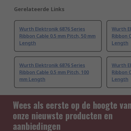
Gerelateerde Links
Wurth Elektronik 6876 Series
Wurth El
Ribbon Cable 0.5 mm Pitch, 50 mm
Ribbon C
Length
Length
Wurth Elektronik 6876 Series
Wurth El
Ribbon Cable 0.5 mm Pitch, 100
Ribbon C
mm Length
Length
Wees als eerste op de hoogte va
onze nieuwste producten en
aanbiedingen