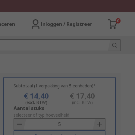
0
aceren
Inloggen / Registreer
Subtotaal (1 verpakking van 5 eenheden)*
€ 14,40
€ 17,40
(excl. BTW)
(incl. BTW)
Add
Aantal stuks
to
selecteer of typ hoeveelheid
Basket