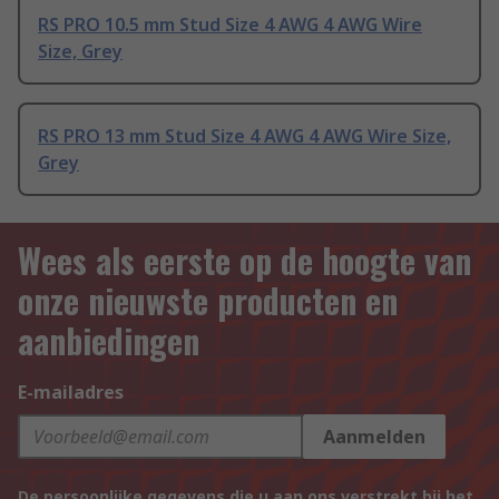
RS PRO 10.5 mm Stud Size 4 AWG 4 AWG Wire
Size, Grey
RS PRO 13 mm Stud Size 4 AWG 4 AWG Wire Size,
Grey
Wees als eerste op de hoogte van
onze nieuwste producten en
aanbiedingen
E-mailadres
Aanmelden
De persoonlijke gegevens die u aan ons verstrekt bij het