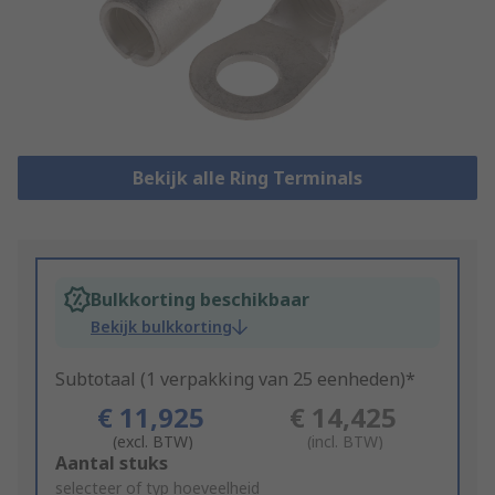
Bekijk alle Ring Terminals
Bulkkorting beschikbaar
Bekijk bulkkorting
Subtotaal (1 verpakking van 25 eenheden)*
€ 11,925
€ 14,425
(excl. BTW)
(incl. BTW)
Add
Aantal stuks
to
selecteer of typ hoeveelheid