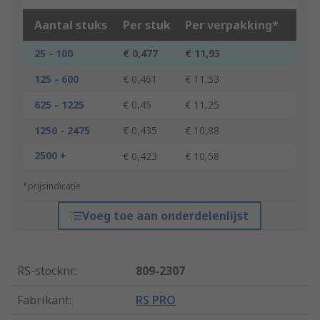
Aantal stuks
Per stuk
Per verpakking*
25 - 100
€ 0,477
€ 11,93
125 - 600
€ 0,461
€ 11,53
625 - 1225
€ 0,45
€ 11,25
1250 - 2475
€ 0,435
€ 10,88
2500 +
€ 0,423
€ 10,58
*prijsindicatie
Voeg toe aan onderdelenlijst
RS-stocknr.
:
809-2307
Fabrikant
:
RS PRO